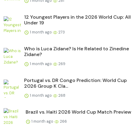
1 month ago
281
12 Youngest Players in the 2026 World Cup: All
Under 19
1 month ago
273
Who is Luca Zidane? Is He Related to Zinedine
Zidane?
1 month ago
269
Portugal vs. DR Congo Prediction: World Cup
2026 Group K Cla...
1 month ago
268
Brazil vs. Haiti 2026 World Cup Match Preview
1 month ago
266