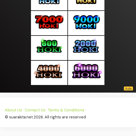
About Us
·
Contact Us
·
Terms & Conditions
·
© suarakita.net 2026. All rights are reserved