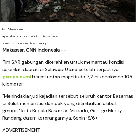
Login Adu Ayam Legal
Agen Judi Slot Viral Thailand Terjamin Pasti Maxwin Mobile
Agen Slot Gacor Terbaik Mobile Pasti Menang
Makassar, CNN Indonesia
--
Tim SAR gabungan dikerahkan untuk memantau kondisi
sejumlah daerah di Sulawesi Utara setelah terjadinya
gempa bumi
berkekuatan magnitudo 7,7 di kedalaman 105
kilometer.
"Menindaklanjuti kejadian tersebut seluruh kantor Basarnas
di Sulut memantau dampak yang ditimbulkan akibat
gempa," kata Kepala Basarnas Manado, George Mercy
Randang dalam keterangannya, Senin (8/6).
ADVERTISEMENT