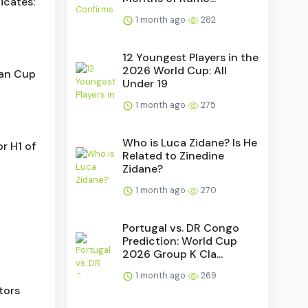
icates:
1 month ago
282
12 Youngest Players in the
2026 World Cup: All
ean Cup
Under 19
1 month ago
275
Who is Luca Zidane? Is He
r H1 of
Related to Zinedine
Zidane?
1 month ago
270
Portugal vs. DR Congo
Prediction: World Cup
2026 Group K Cla...
1 month ago
269
tors