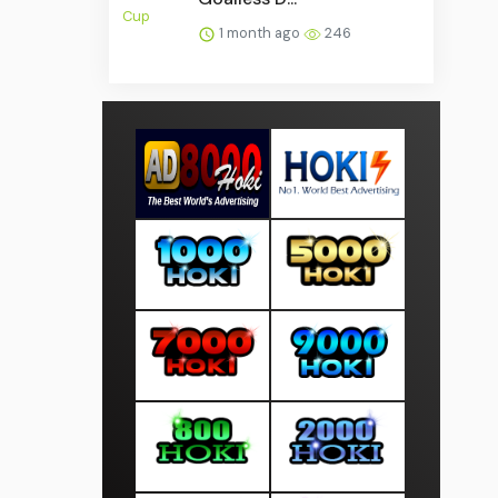
1 month ago
246