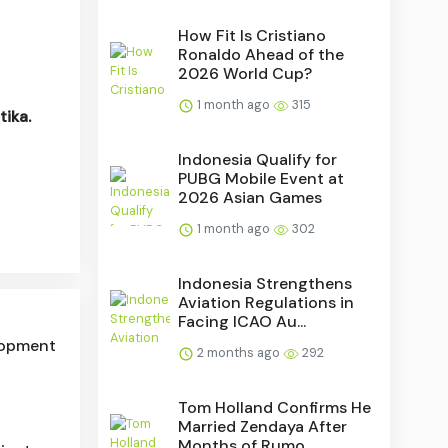
How Fit Is Cristiano
Ronaldo Ahead of the
2026 World Cup?
1 month ago
315
ika.
Indonesia Qualify for
PUBG Mobile Event at
2026 Asian Games
1 month ago
302
Indonesia Strengthens
Aviation Regulations in
Facing ICAO Au...
lopment
2 months ago
292
Tom Holland Confirms He
Married Zendaya After
Months of Rumo...