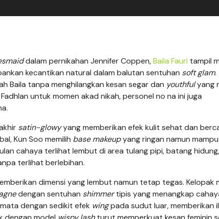
esmaid
dalam pernikahan Jennifer Coppen,
Baila Fauri
tampil 
ankan kecantikan natural dalam balutan sentuhan
soft glam
.
ajah Baila tanpa menghilangkan kesan segar dan
youthful
yang 
 Fadhlan untuk momen akad nikah, personel no na ini juga
na.
akhir
satin-glowy
yang memberikan efek kulit sehat dan berc
al, Kun Soo memilih
base makeup
yang ringan namun mampu
an cahaya terlihat lembut di area tulang pipi, batang hidung
npa terlihat berlebihan.
emberikan dimensi yang lembut namun tetap tegas. Kelopak
agne
dengan sentuhan
shimmer
tipis yang menangkap cahay
s mata dengan sedikit efek
wing
pada sudut luar, memberikan il
tik dengan model
wispy lash
turut memperkuat kesan feminin s