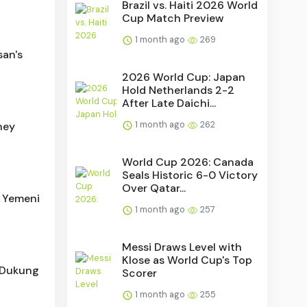
Brazil vs. Haiti 2026 World
Cup Match Preview
1 month ago
269
an's
2026 World Cup: Japan
Hold Netherlands 2-2
After Late Daichi...
1 month ago
262
ney
World Cup 2026: Canada
Seals Historic 6-0 Victory
Over Qatar...
7 Yemeni
1 month ago
257
Messi Draws Level with
Klose as World Cup's Top
, Dukung
Scorer
1 month ago
255