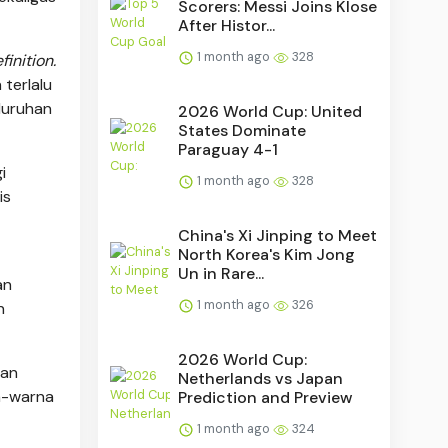
Scorers: Messi Joins Klose
After Histor...
1 month ago
328
finition.
terlalu
luruhan
2026 World Cup: United
States Dominate
Paraguay 4-1
i
1 month ago
328
is
China's Xi Jinping to Meet
North Korea's Kim Jong
Un in Rare...
an
1 month ago
326
n
2026 World Cup:
kan
Netherlands vs Japan
na-warna
Prediction and Preview
1 month ago
324