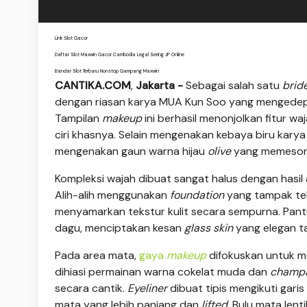
Link Slot Gacor
Daftar Slot Maxwin Gacor Cambodia Legal Sering JP Online
Bandar Slot Terbaru Nonstop Gampang Maxwin
CANTIKA.COM
,
Jakarta -
Sebagai salah satu
brid
dengan riasan karya MUA Kun Soo yang mengedep
Tampilan
makeup
ini berhasil menonjolkan fitur w
ciri khasnya. Selain mengenakan kebaya biru karya
mengenakan gaun warna hijau
olive
yang memeso
Kompleksi wajah dibuat sangat halus dengan hasil 
Alih-alih menggunakan
foundation
yang tampak teb
menyamarkan tekstur kulit secara sempurna. Pantul
dagu, menciptakan kesan
glass skin
yang elegan ta
Pada area mata,
gaya
makeup
difokuskan untuk m
dihiasi permainan warna cokelat muda dan
champ
secara cantik.
Eyeliner
dibuat tipis mengikuti gari
mata yang lebih panjang dan
lifted
. Bulu mata len