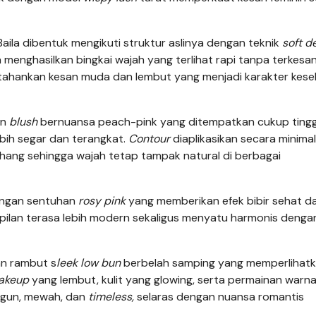
aila dibentuk mengikuti struktur aslinya dengan teknik
soft de
nghasilkan bingkai wajah yang terlihat rapi tanpa terkesan 
rtahankan kesan muda dan lembut yang menjadi karakter kese
an
blush
bernuansa peach-pink yang ditempatkan cukup tingg
lebih segar dan terangkat.
Contour
diaplikasikan secara minimal
hang sehingga wajah tetap tampak natural di berbagai
ngan sentuhan
rosy pink
yang memberikan efek bibir sehat d
lan terasa lebih modern sekaligus menyatu harmonis denga
n rambut s
leek
low bun
berbelah samping yang memperlihat
akeup
yang lembut, kulit yang glowing, serta permainan war
gun, mewah, dan
timeless,
selaras dengan nuansa romantis