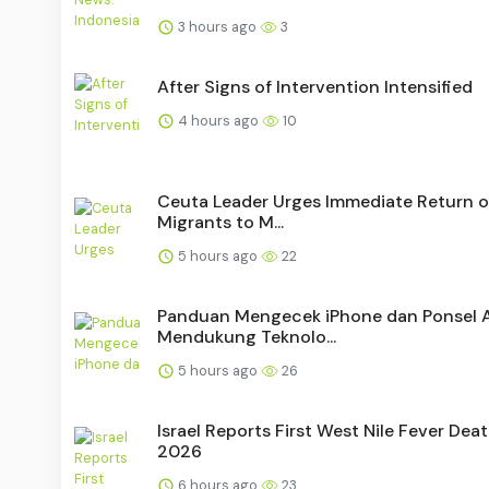
3 hours ago
3
After Signs of Intervention Intensified
4 hours ago
10
Ceuta Leader Urges Immediate Return of 
Migrants to M...
5 hours ago
22
Panduan Mengecek iPhone dan Ponsel 
Mendukung Teknolo...
5 hours ago
26
Israel Reports First West Nile Fever Deat
2026
6 hours ago
23