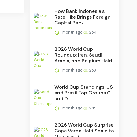
How Bank Indonesia's
Rate Hike Brings Foreign
Capital Back
1 month ago
254
2026 World Cup
Roundup: Iran, Saudi
Arabia, and Belgium Held...
1 month ago
253
World Cup Standings: US
and Brazil Top Groups C
and D
1 month ago
249
2026 World Cup Surprise:
Cape Verde Hold Spain to
Goalless D...