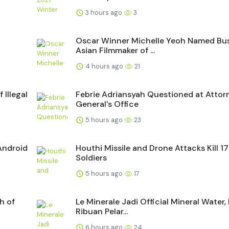
3 hours ago
3
Oscar Winner Michelle Yeoh Named Bus
Asian Filmmaker of ...
4 hours ago
21
Illegal
Febrie Adriansyah Questioned at Attor
General's Office
5 hours ago
23
Android
Houthi Missile and Drone Attacks Kill 1
Soldiers
5 hours ago
17
h of
Le Minerale Jadi Official Mineral Water
Ribuan Pelar...
6 hours ago
24