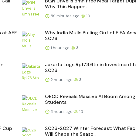
 Call
BGN Unveils 6mn Free Meal Target Dupl
Why This Happen...
59 minutes ago
10
s at AFF
Why India Mulls Pulling Out of FIFA As
2026
1 hour ago
3
wn
Jakarta Logs Rp173.6tn in Investment fo
2026
2 hours ago
3
OECD Reveals Massive AI Boom Among
Students
3 hours ago
10
F Cup
2026-2027 Winter Forecast: What Fac
Will Shape the Seaso...