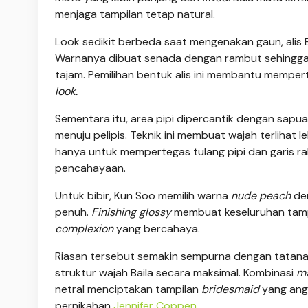
menjaga tampilan tetap natural.
Look sedikit berbeda saat mengenakan gaun, alis B
Warnanya dibuat senada dengan rambut sehingga me
tajam. Pemilihan bentuk alis ini membantu mempe
look.
Sementara itu, area pipi dipercantik dengan sapu
menuju pelipis. Teknik ini membuat wajah terlihat 
hanya untuk mempertegas tulang pipi dan garis ra
pencahayaan.
Untuk bibir, Kun Soo memilih warna
nude peach
de
penuh.
Finishing glossy
membuat keseluruhan tampi
complexion
yang bercahaya.
Riasan tersebut semakin sempurna dengan tatana
struktur wajah Baila secara maksimal. Kombinasi
m
netral menciptakan tampilan
bridesmaid
yang ang
pernikahan
Jennifer Coppen
.