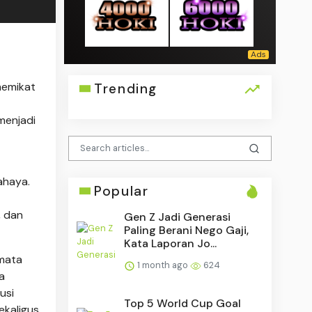
memikat
Trending
menjadi
ahaya.
Popular
, dan
Gen Z Jadi Generasi
Paling Berani Nego Gaji,
Kata Laporan Jo...
 mata
1 month ago
624
a
usi
Top 5 World Cup Goal
ekaligus