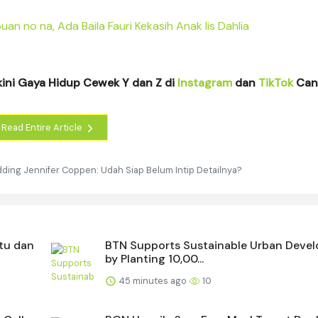
an no na, Ada Baila Fauri Kekasih Anak Iis Dahlia
kini Gaya Hidup Cewek Y dan Z di
Instagram
dan
TikTok
Cant
Read Entire Article
dding Jennifer Coppen: Udah Siap Belum Intip Detailnya?
tu dan
BTN Supports Sustainable Urban Deve
by Planting 10,00...
45 minutes ago
10