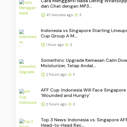
Cara Mengganti Nada Dering WhatsApp
dan Chat dengan MP3...
47 minutes ago
3
Indonesia vs Singapore Starting Lineup
Cup Group A M...
1 hour ago
3
Somethinc Upgrade Kemasan Calm Do
Moisturizer, Tetap Andal...
2 hours ago
3
AFF Cup: Indonesia Will Face Singapore
'Wounded and Hungry'
2 hours ago
3
Top 3 News: Indonesia vs. Singapore AF
Head-to-Head Rec...