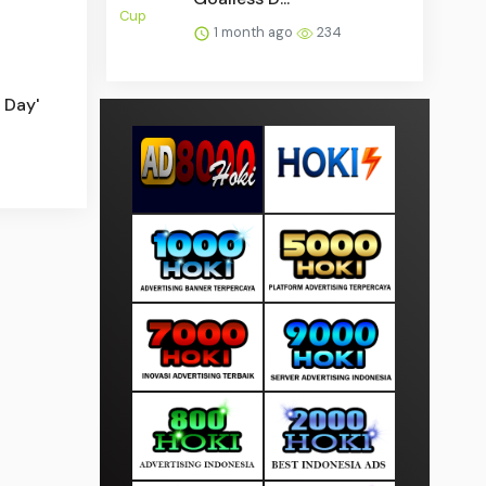
1 month ago
234
 Day'