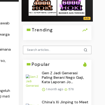
 jawab
Trending
warga
gaimana
rso,
Popular
Gen Z Jadi Generasi
Paling Berani Nego Gaji,
Kata Laporan Jo...
1 month ago
576
ngeluh
i mati
China's Xi Jinping to Meet