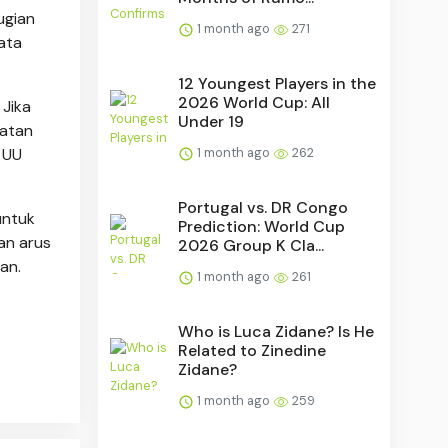
ugian
1 month ago
271
ata
12 Youngest Players in the
2026 World Cup: All
 Jika
Under 19
latan
1 month ago
262
 UU
Portugal vs. DR Congo
untuk
Prediction: World Cup
an arus
2026 Group K Cla...
van.
1 month ago
261
Who is Luca Zidane? Is He
Related to Zinedine
Zidane?
1 month ago
259