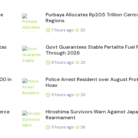
ne
Purbaya Allocates Rp20.5 Trillion Centra
Regions
7 hours ago
20
tas
Govt Guarantees Stable Pertalite Fuel 
Through 2026
8 hours ago
20
00 in
Police Arrest Resident over August Prot
Hoax
9 hours ago
20
erce
Hiroshima Survivors Warn Against Japa
Rearmament
9 hours ago
26