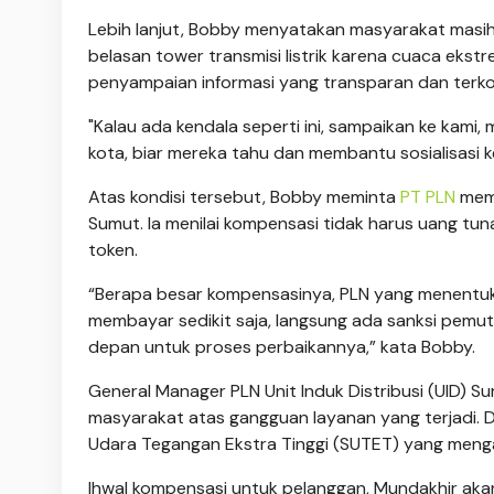
Lebih lanjut, Bobby menyatakan masyarakat masih
belasan tower transmisi listrik karena cuaca ekst
penyampaian informasi yang transparan dan terk
"Kalau ada kendala seperti ini, sampaikan ke kami,
kota, biar mereka tahu dan membantu sosialisasi ke
Atas kondisi tersebut, Bobby meminta
PT PLN
memb
Sumut. Ia menilai kompensasi tidak harus uang tuna
token.
“Berapa besar kompensasinya, PLN yang menentukan
membayar sedikit saja, langsung ada sanksi pemut
depan untuk proses perbaikannya,” kata Bobby.
General Manager PLN Unit Induk Distribusi (UID)
masyarakat atas gangguan layanan yang terjadi. Di
Udara Tegangan Ekstra Tinggi (SUTET) yang menga
Ihwal kompensasi untuk pelanggan, Mundakhir ak