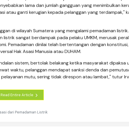
menyebabkan lama dan jumlah gangguan yang menimbulkan ker
si atau ganti kerugian kepada pelanggan yang terdampak," k
langgan di wilayah Sumatera yang mengalami pemadaman listrik.
an listrik sangat berdampak pada pelaku UMKM, merusak pera
mi. Pemadaman dinilai telah bertentangan dengan konstitusi,
iversal Hak Asasi Manusia atau DUHAM.
ndalan sistem, bertolak belakang ketika masyarakat dipaksa 
la lewat waktu, pelanggan mendapat sanksi denda dan pemutus
 pelayanan mutu, sering tidak direspon atau lambat," tutur Ir
Read Entire Article
asi dari Pemadaman Listrik