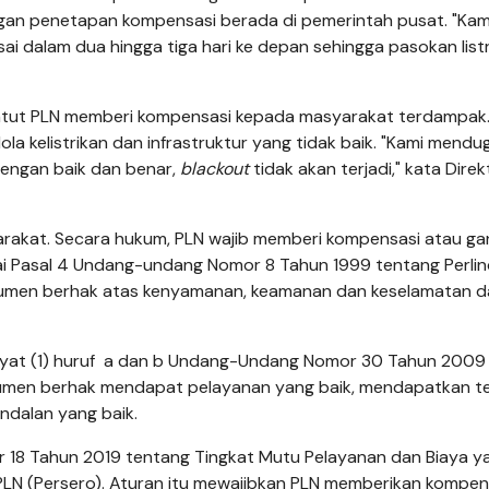
an penetapan kompensasi berada di pemerintah pusat. "Kam
sai dalam dua hingga tiga hari ke depan sehingga pasokan listr
tut PLN memberi kompensasi kepada masyarakat terdampak
lola kelistrikan dan infrastruktur yang tidak baik. "Kami mendu
n dengan baik dan benar,
blackout
tidak akan terjadi," kata Dire
arakat. Secara hukum, PLN wajib memberi kompensasi atau ga
i Pasal 4 Undang-undang Nomor 8 Tahun 1999 tentang Perli
sumen berhak atas kenyamanan, keamanan dan keselamatan d
ayat (1) huruf a dan b Undang-Undang Nomor 30 Tahun 2009
men berhak mendapat pelayanan yang baik, mendapatkan t
ndalan yang baik.
r 18 Tahun 2019 tentang Tingkat Mutu Pelayanan dan Biaya y
 PLN (Persero). Aturan itu mewajibkan PLN memberikan kompen