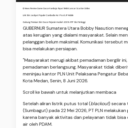
ID News Review Game Gacor Kamboja Tepat Terkini Lancar Scatter Online
Link Slot Jackpot Populer Cambodia No 1 Pasti JP Mobile
Gabung Premium Slot Gacor Terjamin Hadiah 200% RTP Slot Tertinggi
GUBERNUR Sumatera Utara Bobby Nasution menegur
atas kerugian yang dialami masyarakat. Selain men
pelanggan belum maksimal. Komunikasi tersebut m
bisa melakukan persiapan.
"Masyarakat merugi akibat pemadaman bergilir ini
pemadaman berlangsung. Masyarakat tidak diberita
meninjau kantor PLN Unit Pelaksana Pengatur Beb
Kota Medan, Senin, 8 Juni 2026.
Scroll ke bawah untuk melanjutkan membaca
Setelah aliran listrik putus total (
blackout
) secara 
(Sumbagut) pada 22 Mei 2026, PT PLN melakukan p
karena banyak aktivitas dan pelayanan tidak bisa d
air oleh PDAM.