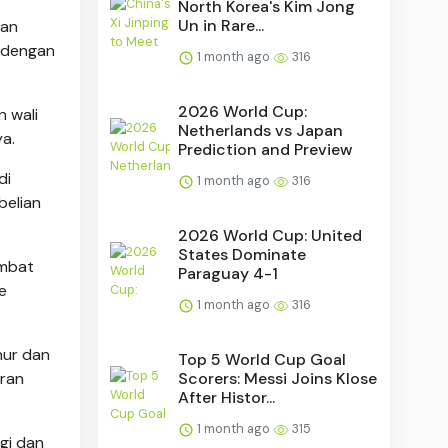
North Korea's Kim Jong
Un in Rare...
kan
i dengan
1 month ago
316
2026 World Cup:
n wali
Netherlands vs Japan
ya.
Prediction and Preview
di
1 month ago
316
belian
2026 World Cup: United
States Dominate
ambat
Paraguay 4-1
e
1 month ago
316
nur dan
Top 5 World Cup Goal
Scorers: Messi Joins Klose
uran
After Histor...
1 month ago
315
gi dan