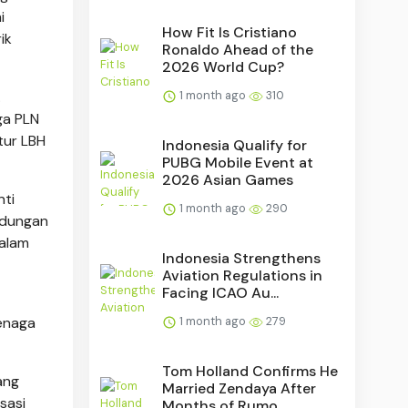
i
How Fit Is Cristiano
ik
Ronaldo Ahead of the
2026 World Cup?
1 month ago
310
.
ga PLN
ktur LBH
Indonesia Qualify for
PUBG Mobile Event at
2026 Asian Games
nti
1 month ago
290
ndungan
alam
Indonesia Strengthens
Aviation Regulations in
Facing ICAO Au...
1 month ago
279
enaga
Tom Holland Confirms He
ang
Married Zendaya After
sasi
Months of Rumo...