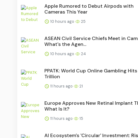
Apple Rumored to Debut Airpods with
Cameras This Year
10 hours ago
25
ASEAN Civil Service Chiefs Meet in Cam
What's the Agen...
10 hours ago
24
PPATK: World Cup Online Gambling Hits
Trillion
11 hours ago
21
Europe Approves New Retinal Implant T
What Is It?
11 hours ago
15
AI Ecosystem's 'Circular' Investment: Ris