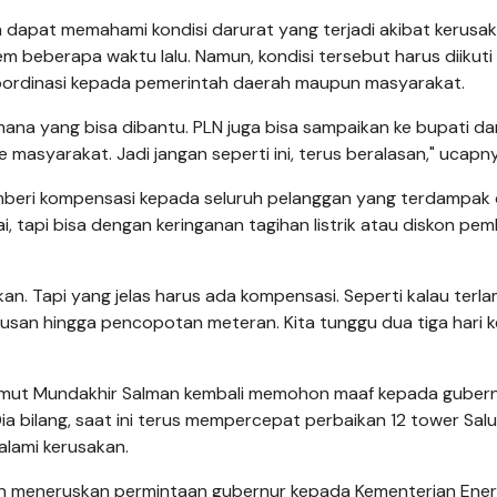
 dapat memahami kondisi darurat yang terjadi akibat kerusa
rem beberapa waktu lalu. Namun, kondisi tersebut harus diikut
oordinasi kepada pemerintah daerah maupun masyarakat.
 mana yang bisa dibantu. PLN juga bisa sampaikan ke bupati da
 masyarakat. Jadi jangan seperti ini, terus beralasan," ucapn
eri kompensasi kepada seluruh pelanggan yang terdampak 
i, tapi bisa dengan keringanan tagihan listrik atau diskon pem
. Tapi yang jelas harus ada kompensasi. Seperti kalau terl
usan hingga pencopotan meteran. Kita tunggu dua tiga hari k
 Sumut Mundakhir Salman kembali memohon maaf kepada guber
a bilang, saat ini terus mempercepat perbaikan 12 tower Sal
lami kerusakan.
an meneruskan permintaan gubernur kepada Kementerian Ener