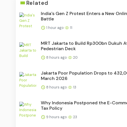
Related
India's Gen Z Protest Enters a New Onli
Battle
1 hour ago
11
MRT Jakarta to Build Rp300bn Dukuh A
Pedestrian Deck
8 hours ago
20
Jakarta Poor Population Drops to 432,0
March 2026
8 hours ago
13
Why Indonesia Postponed the E-Comm
Tax Policy
9 hours ago
23