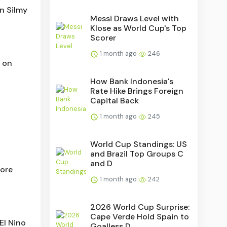
in Silmy
Messi Draws Level with
Klose as World Cup's Top
Scorer
1 month ago
246
s on
How Bank Indonesia's
Rate Hike Brings Foreign
Capital Back
1 month ago
245
World Cup Standings: US
and Brazil Top Groups C
and D
ore
1 month ago
242
2026 World Cup Surprise:
Cape Verde Hold Spain to
El Nino
Goalless D...