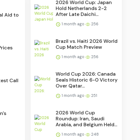
2026 World Cup: Japan
Hold Netherlands 2-2
After Late Daichi...
l Aid to
1 month ago
256
Brazil vs. Haiti 2026 World
Cup Match Preview
Prices
1 month ago
256
World Cup 2026: Canada
Seals Historic 6-0 Victory
est Call
Over Qatar...
1 month ago
251
2026 World Cup
n's
Roundup: Iran, Saudi
Arabia, and Belgium Held...
1 month ago
248