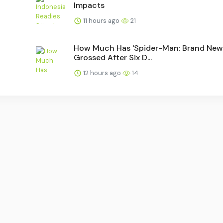
Impacts
11 hours ago
21
How Much Has 'Spider-Man: Brand New
Grossed After Six D...
12 hours ago
14