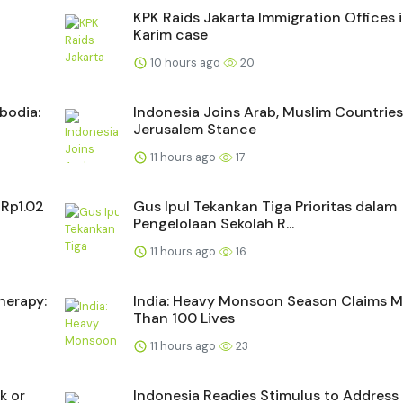
KPK Raids Jakarta Immigration Offices 
Karim case
10 hours ago
20
bodia:
Indonesia Joins Arab, Muslim Countrie
Jerusalem Stance
11 hours ago
17
 Rp1.02
Gus Ipul Tekankan Tiga Prioritas dalam
Pengelolaan Sekolah R...
11 hours ago
16
herapy:
India: Heavy Monsoon Season Claims M
Than 100 Lives
11 hours ago
23
k or
Indonesia Readies Stimulus to Address 