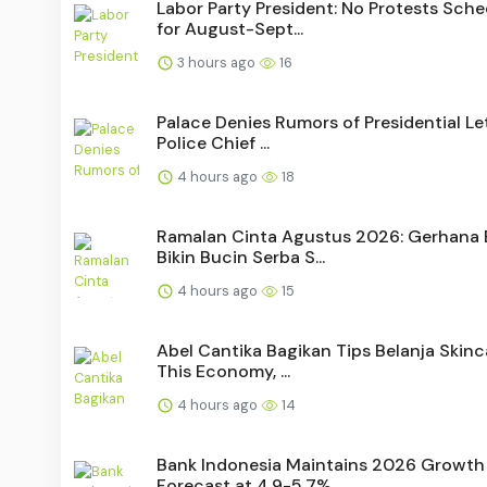
Labor Party President: No Protests Sch
for August-Sept...
3 hours ago
16
Palace Denies Rumors of Presidential Le
Police Chief ...
4 hours ago
18
Ramalan Cinta Agustus 2026: Gerhana 
Bikin Bucin Serba S...
4 hours ago
15
Abel Cantika Bagikan Tips Belanja Skinc
This Economy, ...
4 hours ago
14
Bank Indonesia Maintains 2026 Growth
Forecast at 4.9-5.7%