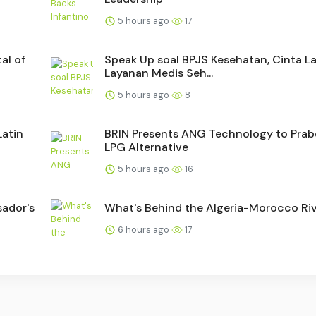
5 hours ago
17
al of
Speak Up soal BPJS Kesehatan, Cinta La
Layanan Medis Seh...
5 hours ago
8
Latin
BRIN Presents ANG Technology to Pra
LPG Alternative
5 hours ago
16
sador's
What's Behind the Algeria-Morocco Riv
6 hours ago
17