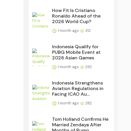
How Fit Is Cristiano
Ronaldo Ahead of the
2026 World Cup?
1 month ago
312
Indonesia Qualify for
PUBG Mobile Event at
2026 Asian Games
1 month ago
292
Indonesia Strengthens
Aviation Regulations in
Facing ICAO Au...
1 month ago
282
Tom Holland Confirms He
Married Zendaya After
Months of Rumo...