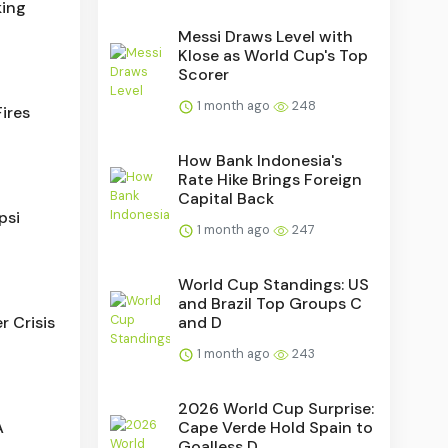
king
Messi Draws Level with
Klose as World Cup's Top
Scorer
1 month ago
248
ires
How Bank Indonesia's
Rate Hike Brings Foreign
Capital Back
psi
1 month ago
247
World Cup Standings: US
and Brazil Top Groups C
r Crisis
and D
1 month ago
243
2026 World Cup Surprise:
A
Cape Verde Hold Spain to
Goalless D...