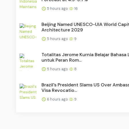
5 hours ago
16
Beijing Named UNESCO-UIA World Capit
Architecture 2029
5 hours ago
9
Totalitas Jerome Kurnia Belajar Bahasa 
untuk Peran Rom...
5 hours ago
8
Brazil's President Slams US Over Ambas
Visa Revocatio...
6 hours ago
9