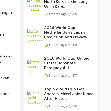
North Korea's Kim Jong
Un in Rare...
h
njungan
1 month ago
319
2026 World Cup:
Netherlands vs Japan
dan
Prediction and Preview
1 month ago
319
n
atalkan
2026 World Cup: United
h
States Dominate
Paraguay 4-1
1 month ago
317
cekan
Top 5 World Cup Goal
Scorers: Messi Joins Klose
dapat
After Histor...
1 month ago
316