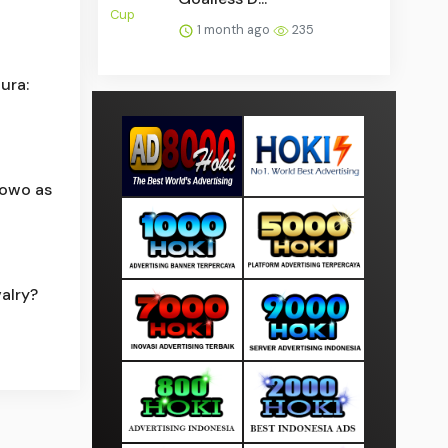
1 month ago
235
ura:
bowo as
alry?