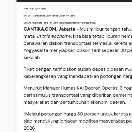
Akses Adu Ayam Resmi
Link Slot Maxwin Terbaik China Terbaik Cepat Win Online
Gabung Akun Slots Paling Hot Online Komisi Mudah Klaim RTP Tertinggi Terbaru
CANTIKA.COM, Jakarta -
Musim libur tengah ta
mata.
In this
economy
, kita bisa tetap liburan h
penawaran diskon transportasi termasuk kereta ap
Yogyakarta menyiapkan diskon tarif sebesar 30 pe
sekolah.
Tiket dengan tarif diskon sudah dapat dipesan mul
keberangkatan yang mendapatkan potongan harga t
Menurut Manajer Humas KAI Daerah Operasi 6 Yog
dari stimulus transportasi yang diberikan pemeri
masyarakat dan pertumbuhan ekonomi daerah.
“Melalui potongan harga 30 persen untuk kereta a
siap mendukung lonjakan mobilitas masyarakat pad
2026.