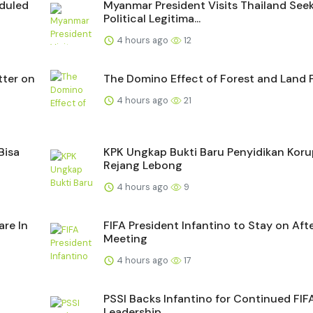
eduled
Myanmar President Visits Thailand See
Political Legitima...
4 hours ago
12
tter on
The Domino Effect of Forest and Land F
4 hours ago
21
Bisa
KPK Ungkap Bukti Baru Penyidikan Koru
Rejang Lebong
4 hours ago
9
are In
FIFA President Infantino to Stay on Afte
Meeting
4 hours ago
17
PSSI Backs Infantino for Continued FIF
Leadership