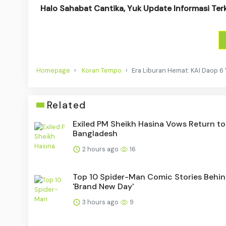
Halo Sahabat Cantika, Yuk Update Informasi Ter
Homepage
Koran Tempo
Era Liburan Hemat: KAI Daop 6 
Related
Exiled PM Sheikh Hasina Vows Return to
Bangladesh
2 hours ago
16
Top 10 Spider-Man Comic Stories Behi
'Brand New Day'
3 hours ago
9