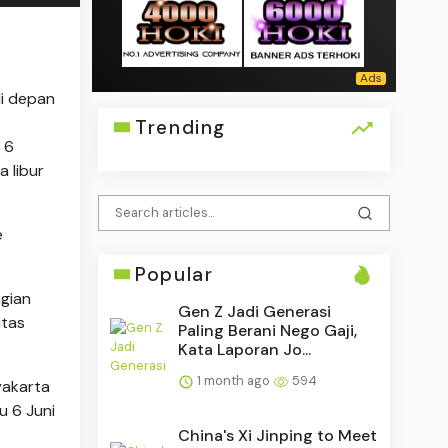
i depan
Trending
 6
 libur
e
Popular
gian
Gen Z Jadi Generasi
itas
Paling Berani Nego Gaji,
Kata Laporan Jo...
1 month ago
594
yakarta
u 6 Juni
China's Xi Jinping to Meet