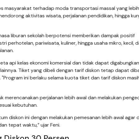
es masyarakat terhadap moda transportasi massal yang lebi
 mendorong aktivitas wisata, perjalanan pendidikan, hingga ku
 masa liburan sekolah berpotensi memberikan dampak positif
ri perhotelan, pariwisata, kuliner, hingga usaha mikro, kecil, 
lanan.
ereta api kelas ekonomi komersial dan tidak dapat digabungka
nnya. Tiket yang dibeli dengan tarif diskon tetap dapat dib
 "Program ini berlaku selama kuota tiket dan tarif diskon masi
k merencanakan perjalanan lebih awal dan melakukan penge
esuai kebutuhan.
m diskon ini dengan melakukan pemesanan lebih awal agar 
an tepat waktu,” ujar Feni.
g Diskon 30 Persen