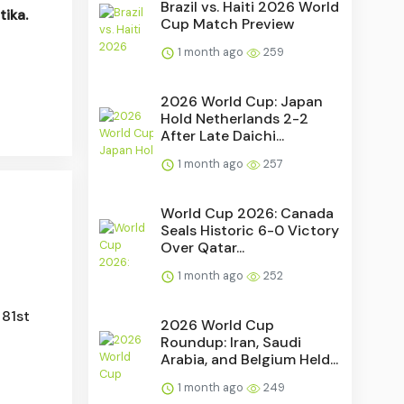
Brazil vs. Haiti 2026 World
ika.
Cup Match Preview
1 month ago
259
2026 World Cup: Japan
Hold Netherlands 2-2
After Late Daichi...
1 month ago
257
World Cup 2026: Canada
Seals Historic 6-0 Victory
Over Qatar...
1 month ago
252
 81st
2026 World Cup
Roundup: Iran, Saudi
Arabia, and Belgium Held...
1 month ago
249