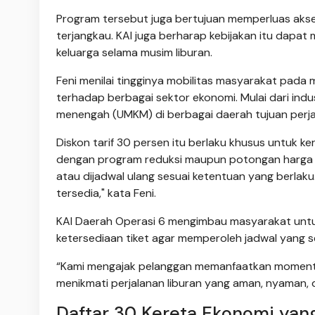
Program tersebut juga bertujuan memperluas aks
terjangkau. KAI juga berharap kebijakan itu dapat
keluarga selama musim liburan.
Feni menilai tingginya mobilitas masyarakat pada
terhadap berbagai sektor ekonomi. Mulai dari indust
menengah (UMKM) di berbagai daerah tujuan perja
Diskon tarif 30 persen itu berlaku khusus untuk k
dengan program reduksi maupun potongan harga lai
atau dijadwal ulang sesuai ketentuan yang berlaku.
tersedia," kata Feni.
KAI Daerah Operasi 6 mengimbau masyarakat untu
ketersediaan tiket agar memperoleh jadwal yang s
“Kami mengajak pelanggan memanfaatkan momentu
menikmati perjalanan liburan yang aman, nyaman, d
Daftar 30 Kereta Ekonomi yan