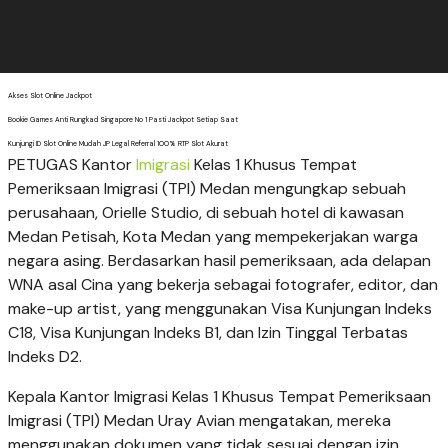
Akses Slot Online Jackpot
Bookie Games Anti Rungkad Singapore No 1 Pasti Jackpot Setiap Saat
Kunjungi ID Slot Online Mudah JP Legal Referral 100% RTP Slot Akurat
PETUGAS Kantor
Imigrasi
Kelas 1 Khusus Tempat
Pemeriksaan Imigrasi (TPI) Medan mengungkap sebuah
perusahaan, Orielle Studio, di sebuah hotel di kawasan
Medan Petisah, Kota Medan yang mempekerjakan warga
negara asing. Berdasarkan hasil pemeriksaan, ada delapan
WNA asal Cina yang bekerja sebagai fotografer, editor, dan
make-up artist, yang menggunakan Visa Kunjungan Indeks
C18, Visa Kunjungan Indeks B1, dan Izin Tinggal Terbatas
Indeks D2.
Kepala Kantor Imigrasi Kelas 1 Khusus Tempat Pemeriksaan
Imigrasi (TPI) Medan Uray Avian mengatakan, mereka
menggunakan dokumen yang tidak sesuai dengan izin