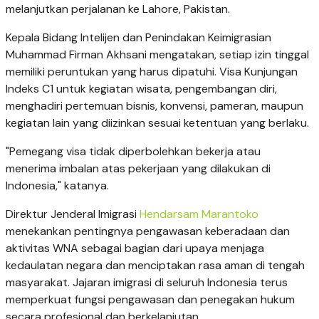
melanjutkan perjalanan ke Lahore, Pakistan.
Kepala Bidang Intelijen dan Penindakan Keimigrasian
Muhammad Firman Akhsani mengatakan, setiap izin tinggal
memiliki peruntukan yang harus dipatuhi. Visa Kunjungan
Indeks C1 untuk kegiatan wisata, pengembangan diri,
menghadiri pertemuan bisnis, konvensi, pameran, maupun
kegiatan lain yang diizinkan sesuai ketentuan yang berlaku.
"Pemegang visa tidak diperbolehkan bekerja atau
menerima imbalan atas pekerjaan yang dilakukan di
Indonesia," katanya.
Direktur Jenderal Imigrasi
Hendarsam Marantoko
menekankan pentingnya pengawasan keberadaan dan
aktivitas WNA sebagai bagian dari upaya menjaga
kedaulatan negara dan menciptakan rasa aman di tengah
masyarakat. Jajaran imigrasi di seluruh Indonesia terus
memperkuat fungsi pengawasan dan penegakan hukum
secara profesional dan berkelanjutan.