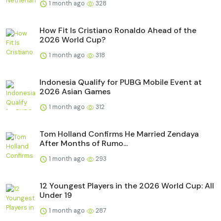
1 month ago
328
How Fit Is Cristiano Ronaldo Ahead of the
2026 World Cup?
1 month ago
318
Indonesia Qualify for PUBG Mobile Event at
2026 Asian Games
1 month ago
312
Tom Holland Confirms He Married Zendaya
After Months of Rumo...
1 month ago
293
12 Youngest Players in the 2026 World Cup: All
Under 19
1 month ago
287