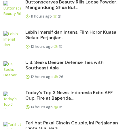
Buttonscarves Beauty Rilis Loose Powder,
Mengandung Shea But...
11 hours ago
21
Lebih Imersif dan Intens, Film Horor Kuasa
Gelap: Perjanjian...
12 hours ago
15
U.S. Seeks Deeper Defense Ties with
Southeast Asia
12 hours ago
26
Today's Top 3 News: Indonesia Exits AFF
Cup, Fire at Bapenda...
13 hours ago
15
Terlihat Pakai Cincin Couple, Ini Perjalanan
Cinta Gigi Hadi...