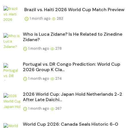
Brazil vs. Haiti 2026 World Cup Match Preview
1 month ago
283
Who is Luca Zidane? Is He Related to Zinedine
Zidane?
1 month ago
278
Portugal vs. DR Congo Prediction: World Cup
2026 Group K Cla...
1 month ago
274
2026 World Cup: Japan Hold Netherlands 2-2
After Late Daichi...
1 month ago
267
World Cup 2026: Canada Seals Historic 6-0