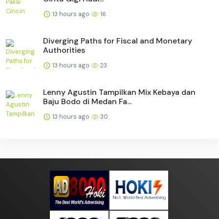
13 hours ago
16
Diverging Paths for Fiscal and Monetary
Authorities
13 hours ago
23
Lenny Agustin Tampilkan Mix Kebaya dan
Baju Bodo di Medan Fa...
13 hours ago
30