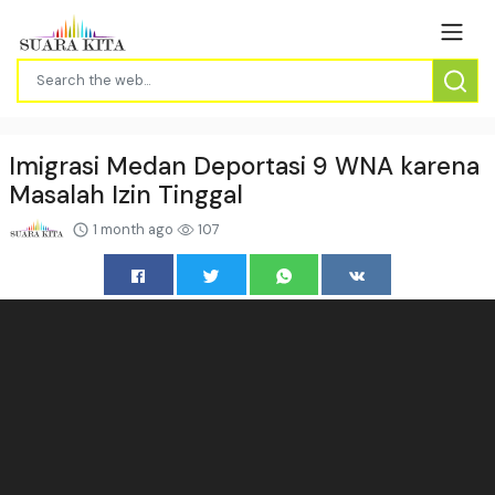
Imigrasi Medan Deportasi 9 WNA karena
Masalah Izin Tinggal
1 month ago
107