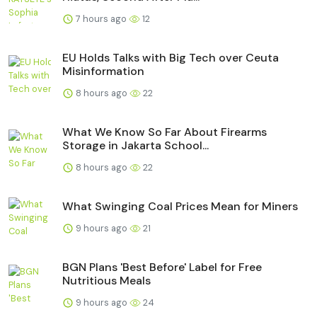
7 hours ago
12
EU Holds Talks with Big Tech over Ceuta
Misinformation
8 hours ago
22
What We Know So Far About Firearms
Storage in Jakarta School...
8 hours ago
22
What Swinging Coal Prices Mean for Miners
9 hours ago
21
BGN Plans 'Best Before' Label for Free
Nutritious Meals
9 hours ago
24