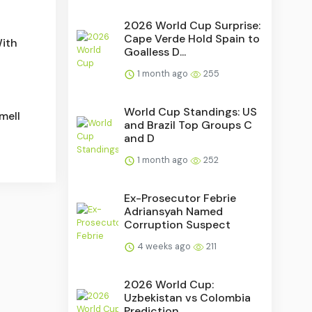
2026 World Cup Surprise:
Cape Verde Hold Spain to
With
Goalless D...
1 month ago
255
World Cup Standings: US
mell
and Brazil Top Groups C
and D
1 month ago
252
Ex-Prosecutor Febrie
Adriansyah Named
Corruption Suspect
4 weeks ago
211
2026 World Cup:
Uzbekistan vs Colombia
Prediction