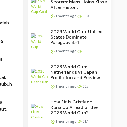
Scorers: Messi Joins Klose
After Histor...
1 month ago
339
badah
2026 World Cup: United
States Dominate
ya
Paraguay 4-1
1 month ago
333
pi
2026 World Cup:
Netherlands vs Japan
dak
Prediction and Preview
tubuh.
1 month ago
327
How Fit Is Cristiano
ya
Ronaldo Ahead of the
tut,
2026 World Cup?
1 month ago
317