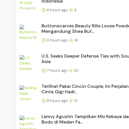
Indonesia
6 hours ago
9
Buttonscarves Beauty Rilis Loose Powde
Mengandung Shea But...
6 hours ago
16
U.S. Seeks Deeper Defense Ties with So
Asia
7 hours ago
20
Terlihat Pakai Cincin Couple, Ini Perjala
Cinta Gigi Hadi...
8 hours ago
12
Lenny Agustin Tampilkan Mix Kebaya da
Bodo di Medan Fa...