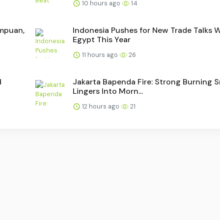
10 hours ago
14
mpuan,
Indonesia Pushes for New Trade Talks 
Egypt This Year
11 hours ago
26
d
Jakarta Bapenda Fire: Strong Burning S
Lingers Into Morn...
12 hours ago
21