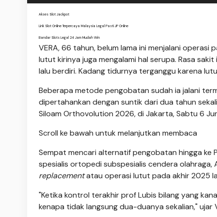
Akses Slot Jackpot
Link Slot Online Terpercaya Malaysia Legal Pasti JP Online
Bandar Slots Legal 24 Jam Mudah Win
VERA, 66 tahun, belum lama ini menjalani operasi 
lutut kirinya juga mengalami hal serupa. Rasa sak
lalu berdiri. Kadang tidurnya terganggu karena lut
Beberapa metode pengobatan sudah ia jalani terma
dipertahankan dengan suntik dari dua tahun sekali
Siloam Orthovolution 2026, di Jakarta, Sabtu 6 Ju
Scroll ke bawah untuk melanjutkan membaca
Sempat mencari alternatif pengobatan hingga ke 
spesialis ortopedi subspesialis cendera olahraga, 
replacement
atau operasi lutut pada akhir 2025 la
"Ketika kontrol terakhir prof Lubis bilang yang kana
kenapa tidak langsung dua-duanya sekalian," ujar 