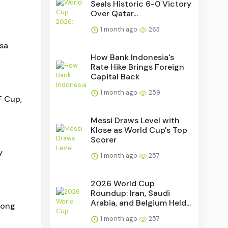
Seals Historic 6-0 Victory
Over Qatar...
1 month ago
263
asa
How Bank Indonesia's
Rate Hike Brings Foreign
Capital Back
1 month ago
259
F Cup,
Messi Draws Level with
Klose as World Cup's Top
Scorer
y
1 month ago
257
2026 World Cup
Roundup: Iran, Saudi
Arabia, and Belgium Held...
Hong
1 month ago
257