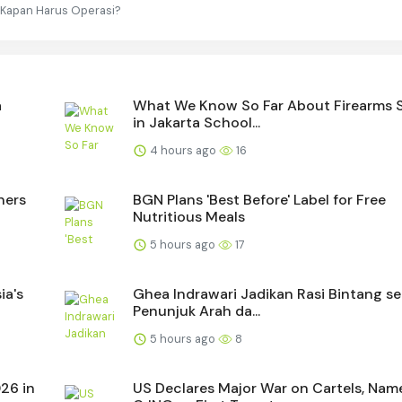
, Kapan Harus Operasi?
a
What We Know So Far About Firearms 
in Jakarta School...
4 hours ago
16
ners
BGN Plans 'Best Before' Label for Free
Nutritious Meals
5 hours ago
17
ia's
Ghea Indrawari Jadikan Rasi Bintang s
Penunjuk Arah da...
5 hours ago
8
026 in
US Declares Major War on Cartels, Nam