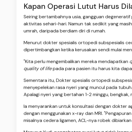
Kapan Operasi Lutut Harus Di
Seiring bertambahnya usia, gangguan degenerati
aktivitas sehari-hari. Namun tak sedikit yang masi
umrah, daripada berdiam diri di rumah.
Menurut dokter spesialis ortopedi subspesialis ce
dipertimbangkan ketika kerusakan sendi mulai men
"Kita perlu mengembalikan mereka mendapatkan
q
quality of life
pada para pasien itu harus kita dapat
Sementara itu, Dokter spesialis ortopedi subspesi
menyepelekan rasa nyeri yang muncul pada tubuh. 
Apalagi nyeri yang bertahan 1-2 minggu, bengkak
Ia menyarankan untuk konsultasi dengan dokter a
dengan menggunakan x-ray dan MRI. "Pengapuran lut
misalnya cedera ligamen, ACL-nya robek dibiarkan 