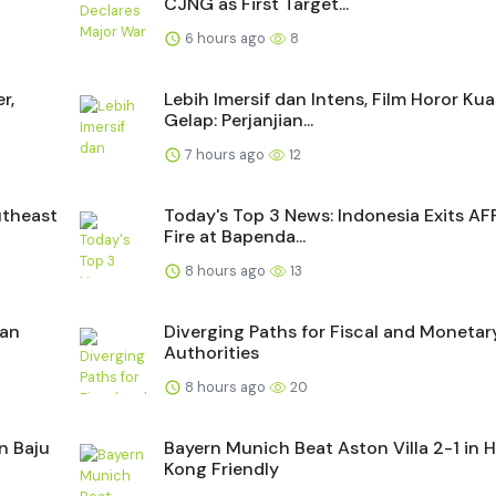
CJNG as First Target...
6 hours ago
8
r,
Lebih Imersif dan Intens, Film Horor Ku
Gelap: Perjanjian...
7 hours ago
12
utheast
Today's Top 3 News: Indonesia Exits AF
Fire at Bapenda...
8 hours ago
13
nan
Diverging Paths for Fiscal and Monetar
Authorities
8 hours ago
20
n Baju
Bayern Munich Beat Aston Villa 2-1 in 
Kong Friendly