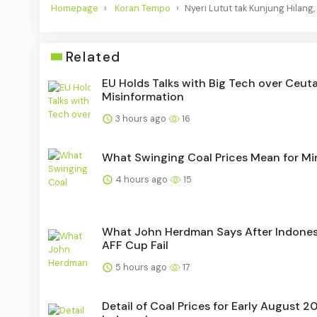
Homepage
Koran Tempo
Nyeri Lutut tak Kunjung Hilang
Related
EU Holds Talks with Big Tech over Ceut
Misinformation
3 hours ago
16
What Swinging Coal Prices Mean for Mi
4 hours ago
15
What John Herdman Says After Indones
AFF Cup Fail
5 hours ago
17
Detail of Coal Prices for Early August 2