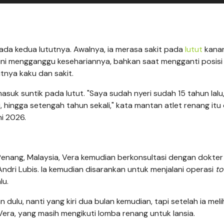
pada kedua lututnya. Awalnya, ia merasa sakit pada
lutut
kanan
it ini mengganggu kesehariannya, bahkan saat mengganti posis
utnya kaku dan sakit.
suk suntik pada lutut. "Saya sudah nyeri sudah 15 tahun lalu
, hingga setengah tahun sekali," kata mantan atlet renang itu
ni 2026.
Penang, Malaysia, Vera kemudian berkonsultasi dengan dokter
Andri Lubis. Ia kemudian disarankan untuk menjalani operasi
to
lu.
n dulu, nanti yang kiri dua bulan kemudian, tapi setelah ia meli
Vera, yang masih mengikuti lomba renang untuk lansia.