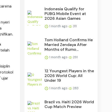
 karena
Indonesia Qualify for
PUBG Mobile Event at
2026 Asian Games
 nyeri
1 month ago
311
a
ifikan.
Tom Holland Confirms He
a
Married Zendaya After
Months of Rumo...
telah
1 month ago
291
siplin
12 Youngest Players in the
protokol
2026 World Cup: All
 ujar
Under 19
1 month ago
283
Brazil vs. Haiti 2026 World
Cup Match Preview