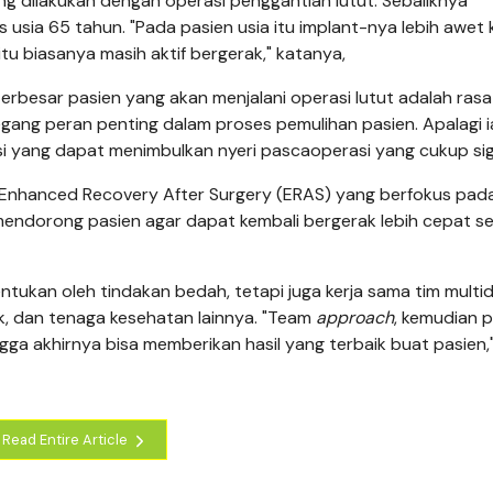
ng dilakukan dengan operasi penggantian lutut. Sebaliknya
s usia 65 tahun. "Pada pasien usia itu implant-nya lebih awet
itu biasanya masih aktif bergerak," katanya,
terbesar pasien yang akan menjalani operasi lutut adalah rasa
gang peran penting dalam proses pemulihan pasien. Apalagi i
i yang dapat menimbulkan nyeri pascaoperasi yang cukup sign
 Enhanced Recovery After Surgery (ERAS) yang berfokus pad
mendorong pasien agar dapat kembali bergerak lebih cepat se
tukan oleh tindakan bedah, tetapi juga kerja sama tim multidi
ik, dan tenaga kesehatan lainnya. "Team
approach
, kemudian 
ngga akhirnya bisa memberikan hasil yang terbaik buat pasien,"
Read Entire Article