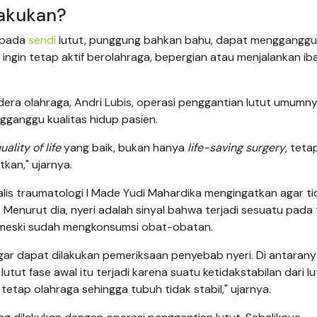
lakukan?
f pada
sendi
lutut, punggung bahkan bahu, dapat mengganggu
h ingin tetap aktif berolahraga, bepergian atau menjalankan i
dera olahraga, Andri Lubis, operasi penggantian lutut umumn
gganggu kualitas hidup pasien.
uality of life
yang baik, bukan hanya
life
-saving surgery
, teta
kan," ujarnya.
alis traumatologi I Made Yudi Mahardika mengingatkan agar ti
Menurut dia, nyeri adalah sinyal bahwa terjadi sesuatu pada 
, meski sudah mengkonsumsi obat-obatan.
gar dapat dilakukan pemeriksaan penyebab nyeri. Di antaran
ut fase awal itu terjadi karena suatu ketidakstabilan dari lu
tetap olahraga sehingga tubuh tidak stabil," ujarnya.