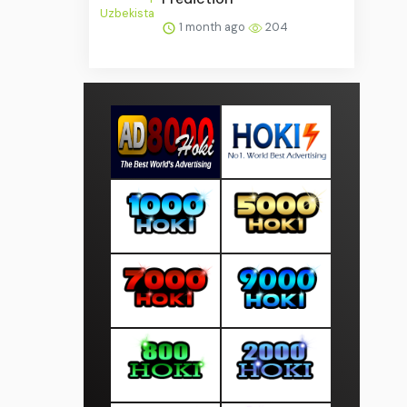
1 month ago
204