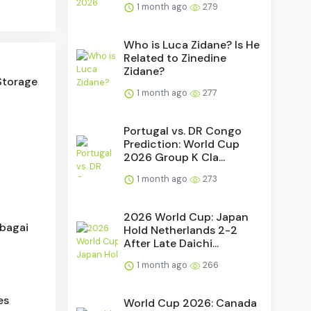
1 month ago
279
Who is Luca Zidane? Is He
Related to Zinedine
Zidane?
Storage
1 month ago
277
Portugal vs. DR Congo
Prediction: World Cup
2026 Group K Cla...
1 month ago
273
2026 World Cup: Japan
ebagai
Hold Netherlands 2-2
After Late Daichi...
1 month ago
266
es
World Cup 2026: Canada