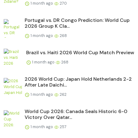
1 month ago
270
Portugal vs. DR Congo Prediction: World Cup
2026 Group K Cla...
1 month ago
268
Brazil vs. Haiti 2026 World Cup Match Preview
1 month ago
268
2026 World Cup: Japan Hold Netherlands 2-2
After Late Daichi...
1 month ago
262
World Cup 2026: Canada Seals Historic 6-0
Victory Over Qatar...
1 month ago
257