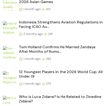
2026 Asian Games
1 month ago
301
Indonesia Strengthens Aviation Regulations in
Facing ICAO Au...
2 months ago
291
Tom Holland Confirms He Married Zendaya
After Months of Rumo...
1 month ago
282
12 Youngest Players in the 2026 World Cup: All
Under 19
1 month ago
275
Who is Luca Zidane? Is He Related to Zinedine
Zidane?