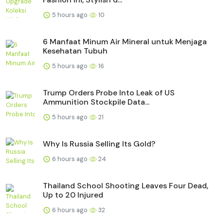
5 hours ago
10
6 Manfaat Minum Air Mineral untuk Menjaga
Kesehatan Tubuh
5 hours ago
16
Trump Orders Probe Into Leak of US
Ammunition Stockpile Data...
5 hours ago
21
Why Is Russia Selling Its Gold?
6 hours ago
24
Thailand School Shooting Leaves Four Dead,
Up to 20 Injured
6 hours ago
32