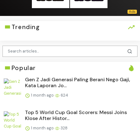
Trending
Popular
Gen Z Jadi Generasi Paling Berani Nego Gaji,
Kata Laporan Jo...
1 month ago
624
Top 5 World Cup Goal Scorers: Messi Joins
Klose After Histor...
1 month ago
328