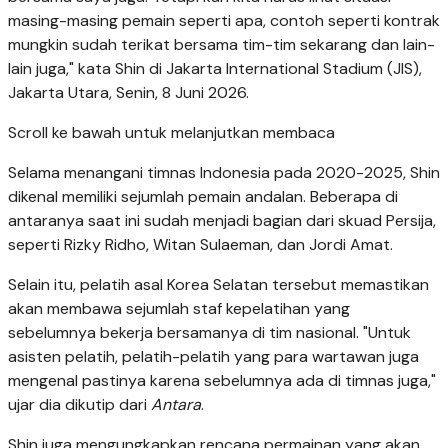
masing-masing pemain seperti apa, contoh seperti kontrak
mungkin sudah terikat bersama tim-tim sekarang dan lain-
lain juga," kata Shin di Jakarta International Stadium (JIS),
Jakarta Utara, Senin, 8 Juni 2026.
Scroll ke bawah untuk melanjutkan membaca
Selama menangani timnas Indonesia pada 2020-2025, Shin
dikenal memiliki sejumlah pemain andalan. Beberapa di
antaranya saat ini sudah menjadi bagian dari skuad Persija,
seperti Rizky Ridho, Witan Sulaeman, dan Jordi Amat.
Selain itu, pelatih asal Korea Selatan tersebut memastikan
akan membawa sejumlah staf kepelatihan yang
sebelumnya bekerja bersamanya di tim nasional. "Untuk
asisten pelatih, pelatih-pelatih yang para wartawan juga
mengenal pastinya karena sebelumnya ada di timnas juga,"
ujar dia dikutip dari
Antara
.
Shin juga mengungkapkan rencana permainan yang akan