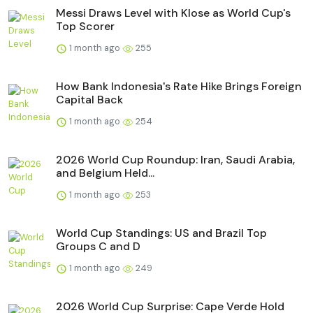
Messi Draws Level with Klose as World Cup's
Top Scorer
1 month ago
255
How Bank Indonesia's Rate Hike Brings Foreign
Capital Back
1 month ago
254
2026 World Cup Roundup: Iran, Saudi Arabia,
and Belgium Held...
1 month ago
253
World Cup Standings: US and Brazil Top
Groups C and D
1 month ago
249
2026 World Cup Surprise: Cape Verde Hold