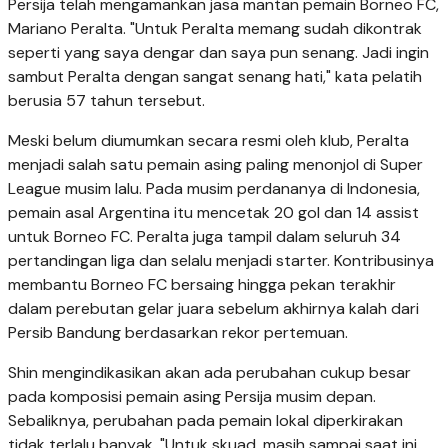
Persija telah mengamankan jasa mantan pemain Borneo FC,
Mariano Peralta. "Untuk Peralta memang sudah dikontrak
seperti yang saya dengar dan saya pun senang. Jadi ingin
sambut Peralta dengan sangat senang hati," kata pelatih
berusia 57 tahun tersebut.
Meski belum diumumkan secara resmi oleh klub, Peralta
menjadi salah satu pemain asing paling menonjol di Super
League musim lalu. Pada musim perdananya di Indonesia,
pemain asal Argentina itu mencetak 20 gol dan 14 assist
untuk Borneo FC. Peralta juga tampil dalam seluruh 34
pertandingan liga dan selalu menjadi starter. Kontribusinya
membantu Borneo FC bersaing hingga pekan terakhir
dalam perebutan gelar juara sebelum akhirnya kalah dari
Persib Bandung berdasarkan rekor pertemuan.
Shin mengindikasikan akan ada perubahan cukup besar
pada komposisi pemain asing Persija musim depan.
Sebaliknya, perubahan pada pemain lokal diperkirakan
tidak terlalu banyak. "Untuk skuad, masih sampai saat ini