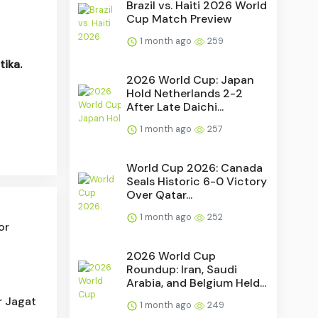
Brazil vs. Haiti 2026 World
Cup Match Preview
1 month ago
259
ika.
2026 World Cup: Japan
Hold Netherlands 2-2
After Late Daichi...
1 month ago
257
World Cup 2026: Canada
Seals Historic 6-0 Victory
Over Qatar...
1 month ago
252
or
2026 World Cup
Roundup: Iran, Saudi
Arabia, and Belgium Held...
r Jagat
1 month ago
249