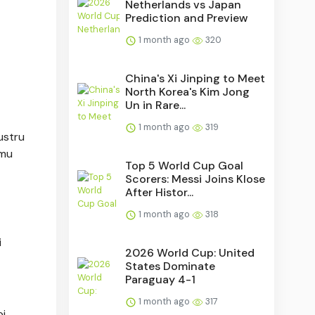
Netherlands vs Japan
Prediction and Preview
1 month ago
320
China's Xi Jinping to Meet
North Korea's Kim Jong
Un in Rare...
1 month ago
319
ustru
amu
Top 5 World Cup Goal
Scorers: Messi Joins Klose
After Histor...
1 month ago
318
i
2026 World Cup: United
States Dominate
Paraguay 4-1
1 month ago
317
pi