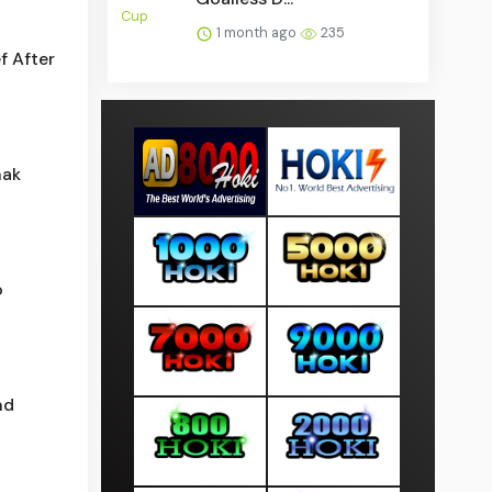
1 month ago
235
 After
nak
o
nd