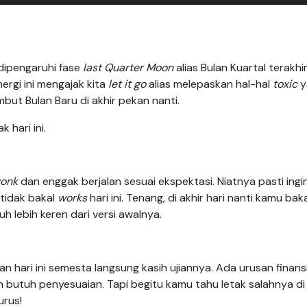
dipengaruhi fase
last Quarter Moon
alias Bulan Kuartal terakhi
ergi ini mengajak kita
let it go
alias melepaskan hal-hal
toxic
y
but Bulan Baru di akhir pekan nanti.
 hari ini.
zonk
dan enggak berjalan sesuai ekspektasi. Niatnya pasti ingi
 tidak bakal
works
hari ini. Tenang, di akhir hari nanti kamu bak
uh lebih keren dari versi awalnya.
an hari ini semesta langsung kasih ujiannya. Ada urusan finans
n butuh penyesuaian. Tapi begitu kamu tahu letak salahnya di
urus!