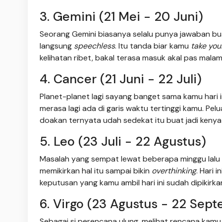
3. Gemini (21 Mei - 20 Juni)
Seorang Gemini biasanya selalu punya jawaban buat
langsung
speechless
. Itu tanda biar kamu
take you
kelihatan ribet, bakal terasa masuk akal pas malam 
4. Cancer (21 Juni - 22 Juli)
Planet-planet lagi sayang banget sama kamu hari ini
merasa lagi ada di garis waktu tertinggi kamu. Pe
doakan ternyata udah sedekat itu buat jadi kenya
5. Leo (23 Juli - 22 Agustus)
Masalah yang sempat lewat beberapa minggu lalu
memikirkan hal itu sampai bikin
overthinking
. Hari 
keputusan yang kamu ambil hari ini sudah dipikirk
6. Virgo (23 Agustus - 22 Sep
Sebagai si perencana ulung, melihat rencana kamu g