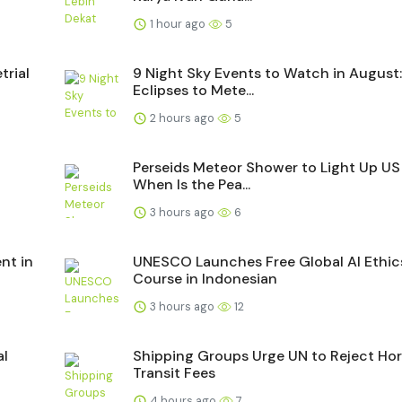
1 hour ago
5
trial
9 Night Sky Events to Watch in August
Eclipses to Mete...
2 hours ago
5
Perseids Meteor Shower to Light Up US 
When Is the Pea...
3 hours ago
6
nt in
UNESCO Launches Free Global AI Ethic
Course in Indonesian
3 hours ago
12
al
Shipping Groups Urge UN to Reject Ho
Transit Fees
4 hours ago
7