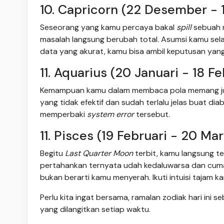
10. Capricorn (22 Desember - 
Seseorang yang kamu percaya bakal
spill
sebuah 
masalah langsung berubah total. Asumsi kamu selam
data yang akurat, kamu bisa ambil keputusan yang p
11. Aquarius (20 Januari - 18 Fe
Kemampuan kamu dalam membaca pola memang juar
yang tidak efektif dan sudah terlalu jelas buat d
memperbaki
system
error
tersebut.
11. Pisces (19 Februari - 20 Mar
Begitu
Last Quarter Moon
terbit, kamu langsung t
pertahankan ternyata udah kedaluwarsa dan cum
bukan berarti kamu menyerah. Ikuti intuisi tajam k
Perlu kita ingat bersama, ramalan zodiak hari ini 
yang dilangitkan setiap waktu.