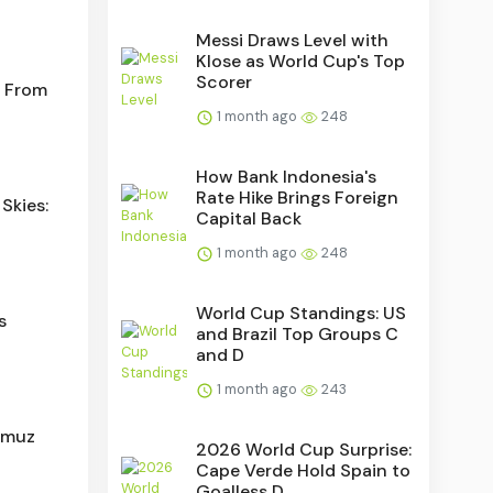
Messi Draws Level with
Klose as World Cup's Top
Scorer
: From
1 month ago
248
How Bank Indonesia's
Rate Hike Brings Foreign
Skies:
Capital Back
1 month ago
248
World Cup Standings: US
s
and Brazil Top Groups C
and D
1 month ago
243
rmuz
2026 World Cup Surprise:
Cape Verde Hold Spain to
Goalless D...