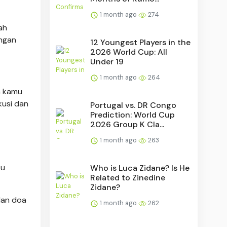
1 month ago
274
ah
engan
12 Youngest Players in the
2026 World Cup: All
Under 19
1 month ago
264
an kamu
kusi dan
Portugal vs. DR Congo
Prediction: World Cup
2026 Group K Cla...
1 month ago
263
tu
Who is Luca Zidane? Is He
Related to Zinedine
Zidane?
 dan doa
1 month ago
262