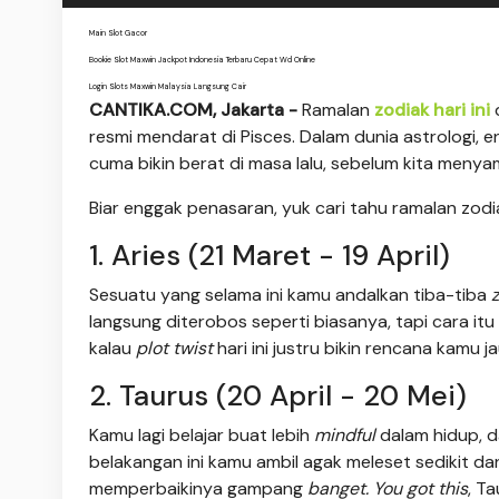
Main Slot Gacor
Bookie Slot Maxwin Jackpot Indonesia Terbaru Cepat Wd Online
Login Slots Maxwin Malaysia Langsung Cair
CANTIKA.COM, Jakarta -
Ramalan
zodiak hari ini
resmi mendarat di Pisces. Dalam dunia astrologi, en
cuma bikin berat di masa lalu, sebelum kita menyam
Biar enggak penasaran, yuk cari tahu ramalan zodiak
1. Aries (21 Maret - 19 April)
Sesuatu yang selama ini kamu andalkan tiba-tiba
langsung diterobos seperti biasanya, tapi cara itu
kalau
plot twist
hari ini justru bikin rencana kamu ja
2. Taurus (20 April - 20 Mei)
Kamu lagi belajar buat lebih
mindful
dalam hidup, d
belakangan ini kamu ambil agak meleset sedikit da
memperbaikinya gampang
banget.
You got this
, Ta