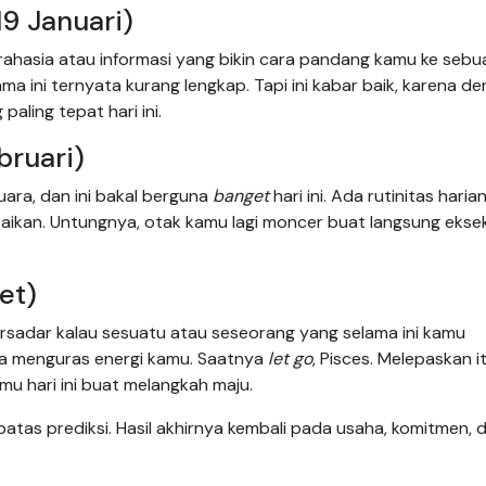
19 Januari)
rahasia atau informasi yang bikin cara pandang kamu ke sebu
a ini ternyata kurang lengkap. Tapi ini kabar baik, karena d
aling tepat hari ini.
bruari)
a, dan ini bakal berguna
banget
hari ini. Ada rutinitas hari
iabaikan. Untungnya, otak kamu lagi moncer buat langsung ekse
et)
ersadar kalau sesuatu atau seseorang yang selama ini kamu
a menguras energi kamu. Saatnya
let go
, Pisces. Melepaskan i
amu hari ini buat melangkah maju.
sebatas prediksi. Hasil akhirnya kembali pada usaha, komitmen,