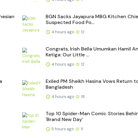
nesian
BGN Sacks Jayapura MBG Kitchen Chief
Suspected Food Po...
4 hours ago
12
Congrats, Irish Bella Umumkan Hamil A
Ketiga: Our Little ...
4 hours ago
12
a
Exiled PM Sheikh Hasina Vows Return t
Bangladesh
4 hours ago
18
Top 10 Spider-Man Comic Stories Behi
'Brand New Day'
5 hours ago
11