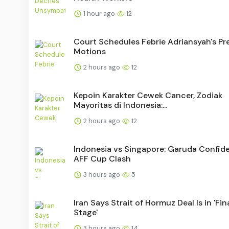
1 hour ago
12
Court Schedules Febrie Adriansyah's Pre
Motions
2 hours ago
12
Kepoin Karakter Cewek Cancer, Zodiak
Mayoritas di Indonesia:...
2 hours ago
12
Indonesia vs Singapore: Garuda Confide
AFF Cup Clash
3 hours ago
5
Iran Says Strait of Hormuz Deal Is in 'Fin
Stage'
3 hours ago
14