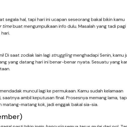
 segala hal, tapi hari ini ucapan seseorang bakal bikin kamu
r time
buat mengumpulkaan info dulu. Masalah yang tadi pagi
hari.
! Di saat zodiak lain lagi
struggling
menghadapi Senin, kamu j
luang yang datang hari ini benar-benar nyata. Sesuatu yang k
taan.
 mendadak muncul lagi ke permukaan. Kamu sudah kelamaan
ini, saatnya ambil keputusan final. Prosesnya memang lama, tap
an matang-matang kok, jadi enggak bakal sia-sia.
tember)
agal pasti bikin ingin
hancurin
semua terus mulai dari nol. Ta