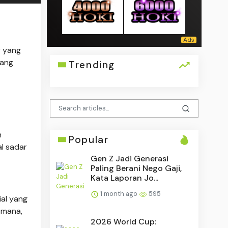
r yang
ang
Trending
n
Popular
al sadar
Gen Z Jadi Generasi
Paling Berani Nego Gaji,
Kata Laporan Jo...
1 month ago
595
ial yang
 mana,
2026 World Cup: