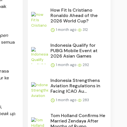
baik
How Fit Is Cristiano
Ronaldo Ahead of the
2026 World Cup?
1 month ago
312
open
k semua
Indonesia Qualify for
PUBG Mobile Event at
2026 Asian Games
1 month ago
292
rasa
ur ke
Indonesia Strengthens
Aviation Regulations in
Facing ICAO Au...
1 month ago
283
,
peak up
.
Tom Holland Confirms He
Married Zendaya After
Months of Rumo...