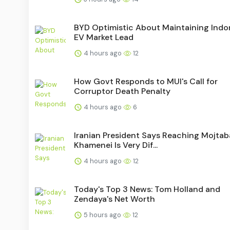
BYD Optimistic About Maintaining Indo
EV Market Lead
4 hours ago
12
How Govt Responds to MUI's Call for
Corruptor Death Penalty
4 hours ago
6
Iranian President Says Reaching Mojtab
Khamenei Is Very Dif...
4 hours ago
12
Today's Top 3 News: Tom Holland and
Zendaya's Net Worth
5 hours ago
12