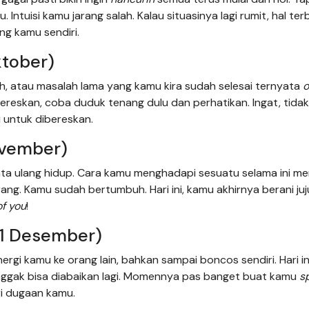
. Intuisi kamu jarang salah. Kalau situasinya lagi rumit, hal ter
ng kamu sendiri.
ktober)
, atau masalah lama yang kamu kira sudah selesai ternyata
reskan, coba duduk tenang dulu dan perhatikan. Ingat, tida
 untuk dibereskan.
ovember)
 ulang hidup. Cara kamu menghadapi sesuatu selama ini me
ang. Kamu sudah bertumbuh. Hari ini, kamu akhirnya berani juj
of you
!
21 Desember)
gi kamu ke orang lain, bahkan sampai boncos sendiri. Hari ini
enggak bisa diabaikan lagi. Momennya pas banget buat kamu
s
ri dugaan kamu.