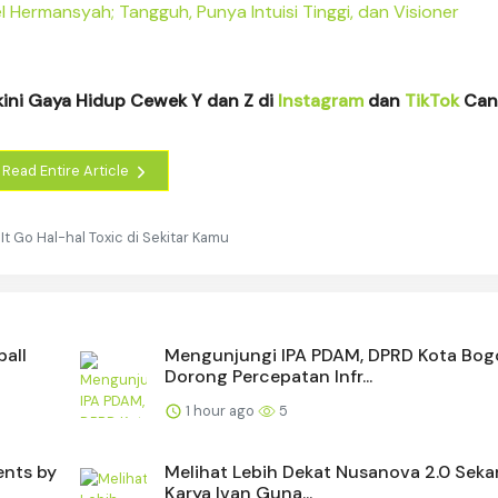
 Hermansyah; Tangguh, Punya Intuisi Tinggi, dan Visioner
kini Gaya Hidup Cewek Y dan Z di
Instagram
dan
TikTok
Cant
Read Entire Article
t It Go Hal-hal Toxic di Sekitar Kamu
ball
Mengunjungi IPA PDAM, DPRD Kota Bog
Dorong Percepatan Infr...
1 hour ago
5
ents by
Melihat Lebih Dekat Nusanova 2.0 Seka
Karya Ivan Guna...