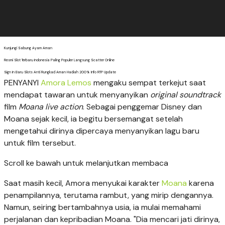
Kunjungi Sabung Ayam Aman
Resmi Slot Terbaru Indonesia Paling Populer Langsung Scatter Online
Sign In Baru Slots Anti Rungkad Aman Hadiah 200% Info RTP Update
PENYANYI
Amora Lemos
mengaku sempat terkejut saat
mendapat tawaran untuk menyanyikan
original soundtrack
film
Moana live action
. Sebagai penggemar Disney dan
Moana sejak kecil, ia begitu bersemangat setelah
mengetahui dirinya dipercaya menyanyikan lagu baru
untuk film tersebut.
Scroll ke bawah untuk melanjutkan membaca
Saat masih kecil, Amora menyukai
karakter
Moana
karena
penampilannya, terutama rambut, yang mirip dengannya.
Namun, seiring bertambahnya usia, ia mulai memahami
perjalanan dan kepribadian Moana. "Dia mencari jati dirinya,