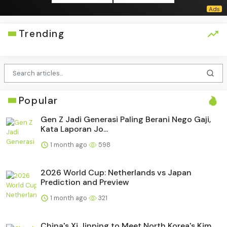
Trending
Popular
Gen Z Jadi Generasi Paling Berani Nego Gaji,
Kata Laporan Jo...
1 month ago
598
2026 World Cup: Netherlands vs Japan
Prediction and Preview
1 month ago
321
China's Xi Jinping to Meet North Korea's Kim