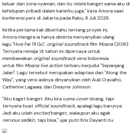
keluar dari zona nyaman, dan itu
relate
banget sama aku di
kehidupan pribadi dalam karierku juga," kata Amora saat
konferensi pers di Jakarta pada Rabu, 8 Juli 2026.
Ketika pertama kali diberitahu tentang proyek ini,
Amora mengira ia hanya diminta menyanyikan ulang
lagu "How Far I'll Go",
original soundtrack
film
Moana
(2016).
Ternyata remaja 14 tahun ini dipercaya untuk
membawakan
original soundtrack
versi Indonesia
untuk film
Moana live action
terbaru berjudul "Sepanjang
Jalan". Lagu tersebut merupakan adaptasi dari "Along the
Way", yang versi aslinya dinyanyikan oleh Aulii Cravalho,
Catherine Lagaaia, dan Dwayne Johnson.
"Aku kaget banget. Aku kira cuma
cover
doang, tapi
ternyata buat
official
soundtrack
, apalagi lagu barunya.
Jadi aku udah
excited
banget, walaupun aku agak
nervous se
dikit, tapi bisa," ujar putri Kris Dayanti itu.