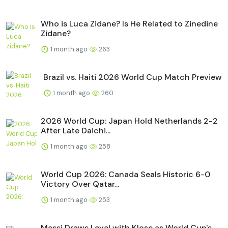
Who is Luca Zidane? Is He Related to Zinedine
Zidane?
1 month ago
263
Brazil vs. Haiti 2026 World Cup Match Preview
1 month ago
260
2026 World Cup: Japan Hold Netherlands 2-2
After Late Daichi...
1 month ago
258
World Cup 2026: Canada Seals Historic 6-0
Victory Over Qatar...
1 month ago
253
Messi Draws Level with Klose as World Cup's