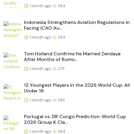
1 month ago
294
Indonesia Strengthens Aviation Regulations in
Facing ICAO Au...
1 month ago
284
Tom Holland Confirms He Married Zendaya
After Months of Rumo...
1 month ago
275
12 Youngest Players in the 2026 World Cup: All
Under 19
1 month ago
265
Portugal vs. DR Congo Prediction: World Cup
2026 Group K Cla...
1 month ago
264