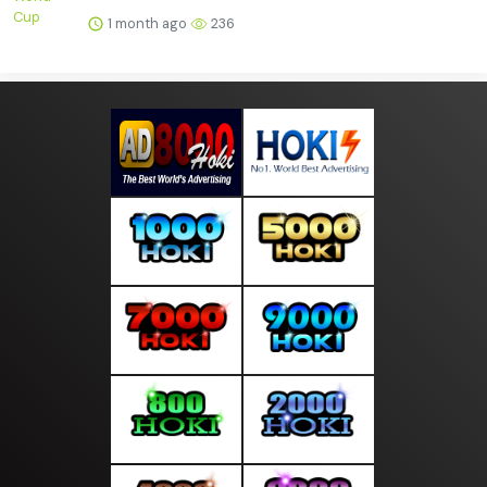
1 month ago
236