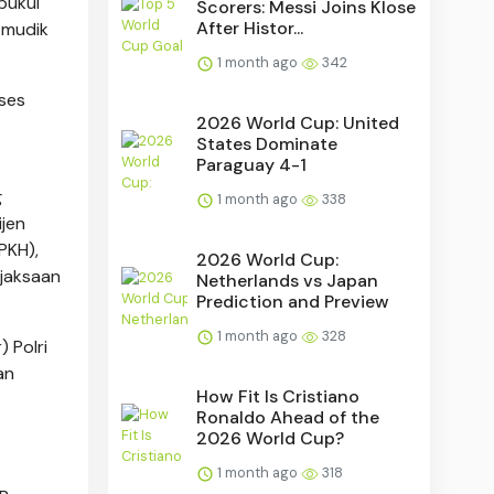
pukul
Scorers: Messi Joins Klose
After Histor...
 mudik
1 month ago
342
ses
2026 World Cup: United
States Dominate
Paraguay 4-1
g
1 month ago
338
ijen
PKH),
2026 World Cup:
ejaksaan
Netherlands vs Japan
Prediction and Preview
1 month ago
328
 Polri
an
How Fit Is Cristiano
Ronaldo Ahead of the
2026 World Cup?
1 month ago
318