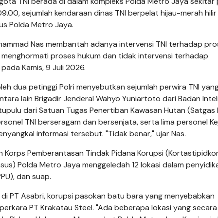
gota TNI berada di dalam kompleks Polda Metro Jaya sekitar 
9.00, sejumlah kendaraan dinas TNI berpelat hijau-merah hilir
us Polda Metro Jaya.
Muhammad Nas membantah adanya intervensi TNI terhadap pro
I menghormati proses hukum dan tidak intervensi terhadap
pada Kamis, 9 Juli 2026.
leh dua petinggi Polri menyebutkan sejumlah perwira TNI yan
tara lain Brigadir Jenderal Wahyo Yuniartoto dari Badan Intel
apitupulu dari Satuan Tugas Penertiban Kawasan Hutan (Satgas 
personel TNI berseragam dan bersenjata, serta lima personel K
angkal informasi tersebut. "Tidak benar," ujar Nas.
n Korps Pemberantasan Tindak Pidana Korupsi (Kortastipidkor)
imsus) Polda Metro Jaya menggeledah 12 lokasi dalam penyidik
PU), dan suap.
 di PT Asabri, korupsi pasokan batu bara yang menyebabkan
 perkara PT Krakatau Steel. "Ada beberapa lokasi yang secara