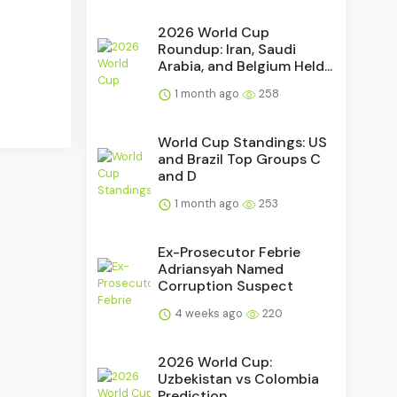
2026 World Cup
Roundup: Iran, Saudi
Arabia, and Belgium Held...
1 month ago
258
World Cup Standings: US
and Brazil Top Groups C
and D
1 month ago
253
Ex-Prosecutor Febrie
Adriansyah Named
Corruption Suspect
4 weeks ago
220
2026 World Cup:
Uzbekistan vs Colombia
Prediction