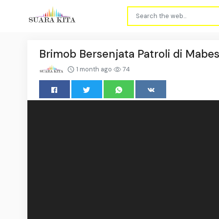
Brimob Bersenjata Patroli di Mabes
1 month ago
74