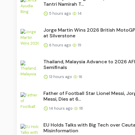
Tantri Namirah T...
5 hours ago
14
Jorge Martin Wins 2026 British MotoGP
at Silverstone
6 hours ago
19
Thailand, Malaysia Advance to 2026 A
Semifinals
13 hours ago
16
Father of Football Star Lionel Messi, Jo
Messi, Dies at 6...
14 hours ago
18
EU Holds Talks with Big Tech over Ceut
Misinformation