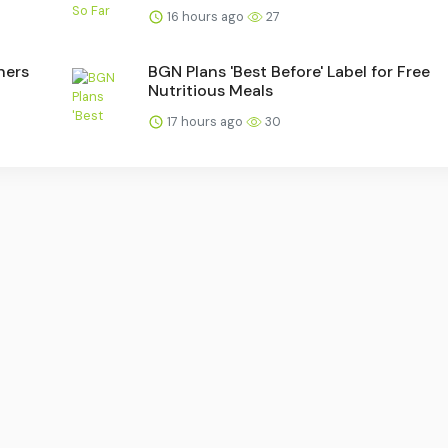
16 hours ago
27
ners
BGN Plans 'Best Before' Label for Free
Nutritious Meals
17 hours ago
30