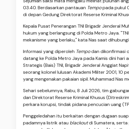
Sejumlah saksi mata mengaku melihat puluhan ang
03.40. Berdasarkan pantauan
Tempo
pada pukul 0
di depan Gedung Direktorat Reserse Kriminal Khus
Kepala Pusat Penerangan TNI Brigadir Jenderal 
hukum yang berlangsung di Polda Metro Jaya. "TN
mekanisme yang berlaku," kata Nas saat dihubungi 
Informasi yang diperoleh
Tempo
dan dikonfirmasi o
datang ke Polda Metro Jaya pada Kamis dini hari an
Strategis (Bais) TNI, Brigadir Jenderal Anggiat N
seorang kolonel lulusan Akademi Militer 2001, 10 
yang mengenakan pakaian sipil. Muhammad Nas meny
Sehari sebelumnya, Rabu, 8 Juli 2026, tim gabunga
dan Direktorat Reserse Kriminal Khusus (Ditreskr
perkara korupsi, tindak pidana pencucian uang (TP
Penggeledahan itu berkaitan dengan dugaan suap
padamnya listrik atau
blackout
di Sumatera, serta