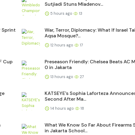
Sutjiadi Stuns Mladenov...
5 hours ago
13
 Sprint
War, Terror, Diplomacy: What If Israel Ta
Aqsa Mosque?...
12 hours ago
17
FF Cup
Preseason Friendly: Chelsea Beats AC M
0 in Jakarta
13 hours ago
27
rge
KATSEYE's Sophia Laforteza Announces
Second After Ma...
14 hours ago
18
a
What We Know So Far About Firearms 
in Jakarta School...