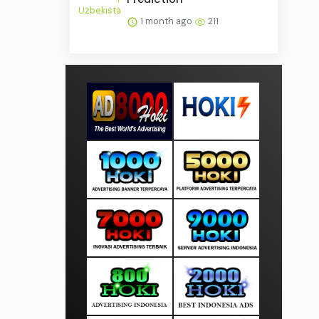
1 month ago
211