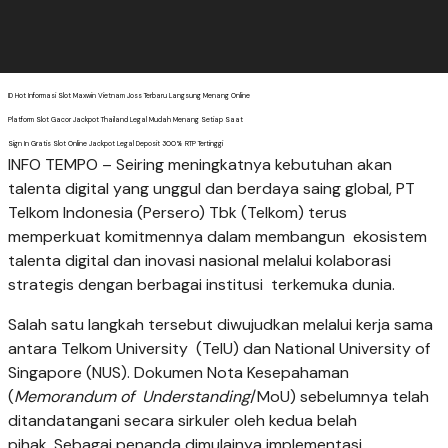
ID Hot Informasi Slot Maxwin Vietnam Joss Terbaru Langsung Menang Online
Platform Slot Gacor Jackpot Thailand Legal Mudah Menang Setiap Saat
Sign In Gratis Slot Online Jackpot Legal Deposit 300% RTP Tertinggi
INFO TEMPO – Seiring meningkatnya kebutuhan akan
talenta digital yang unggul dan berdaya saing global, PT
Telkom Indonesia (Persero) Tbk (Telkom) terus
memperkuat komitmennya dalam membangun ekosistem
talenta digital dan inovasi nasional melalui kolaborasi
strategis dengan berbagai institusi terkemuka dunia.
Salah satu langkah tersebut diwujudkan melalui kerja sama
antara Telkom University (TelU) dan National University of
Singapore (NUS). Dokumen Nota Kesepahaman
(
Memorandum of Understanding
/MoU) sebelumnya telah
ditandatangani secara sirkuler oleh kedua belah
pihak. Sebagai penanda dimulainya implementasi