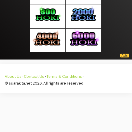
About Us
·
Contact Us
·
Terms & Conditions
·
© suarakita.net 2026. All rights are reserved