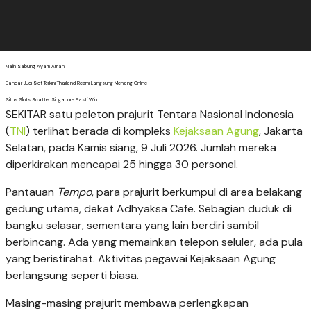
Main Sabung Ayam Aman
Bandar Judi Slot Terkini Thailand Resmi Langsung Menang Online
Situs Slots Scatter Singapore Pasti Win
SEKITAR satu peleton prajurit Tentara Nasional Indonesia
(
TNI
) terlihat berada di kompleks
Kejaksaan Agung
, Jakarta
Selatan, pada Kamis siang, 9 Juli 2026. Jumlah mereka
diperkirakan mencapai 25 hingga 30 personel.
Pantauan
Tempo
, para prajurit berkumpul di area belakang
gedung utama, dekat Adhyaksa Cafe. Sebagian duduk di
bangku selasar, sementara yang lain berdiri sambil
berbincang. Ada yang memainkan telepon seluler, ada pula
yang beristirahat. Aktivitas pegawai Kejaksaan Agung
berlangsung seperti biasa.
Masing-masing prajurit membawa perlengkapan