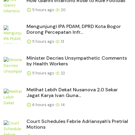
How Gianni Infantino Rose to Rule Football
5 hours ago
20
Mengunjungi IPA PDAM, DPRD Kota Bogor
Dorong Percepatan Infr...
5 hours ago
13
Minister Decries Unsympathetic Comments
by Health Workers
5 hours ago
22
Melihat Lebih Dekat Nusanova 2.0 Sekar
Jagat Karya Ivan Guna...
6 hours ago
14
Court Schedules Febrie Adriansyah's Pretrial
Motions