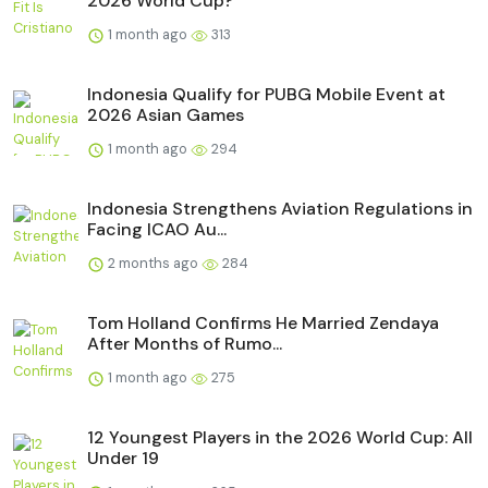
2026 World Cup?
1 month ago
313
Indonesia Qualify for PUBG Mobile Event at
2026 Asian Games
1 month ago
294
Indonesia Strengthens Aviation Regulations in
Facing ICAO Au...
2 months ago
284
Tom Holland Confirms He Married Zendaya
After Months of Rumo...
1 month ago
275
12 Youngest Players in the 2026 World Cup: All
Under 19