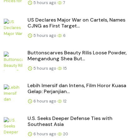
5 hours ago
7
US Declares Major War on Cartels, Names
CJNG as First Target...
5 hours ago
6
Buttonscarves Beauty Rilis Loose Powder,
Mengandung Shea But...
5 hours ago
15
Lebih Imersif dan Intens, Film Horor Kuasa
Gelap: Perjanjian...
6 hours ago
12
U.S. Seeks Deeper Defense Ties with
Southeast Asia
6 hours ago
20