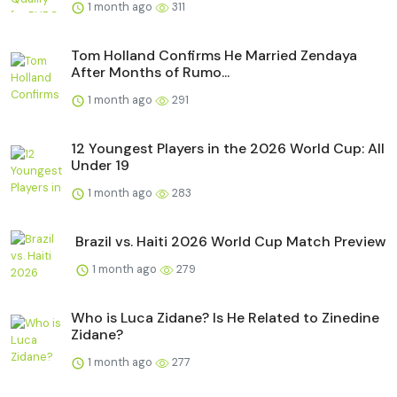
1 month ago
311
Tom Holland Confirms He Married Zendaya
After Months of Rumo...
1 month ago
291
12 Youngest Players in the 2026 World Cup: All
Under 19
1 month ago
283
Brazil vs. Haiti 2026 World Cup Match Preview
1 month ago
279
Who is Luca Zidane? Is He Related to Zinedine
Zidane?
1 month ago
277