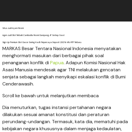
Situs Judi Ayam Resmi
Agen Judi Slot Terbaik Cambodia Resmi Gampang JP Setiap Saat
Sign Up Premium Slot Gacor Sering Kasih Terpercaya Deposit 200% Info RTP Terbaru
MARKAS Besar Tentara Nasional Indonesia menyatakan
menghormati masukan dari berbagai pihak soal
penanganan konflik di
Papua
. Adapun Komisi Nasional Hak
Asasi Manusia mendesak agar TNI melakukan gencatan
senjata sebagai langkah menyikapi eskalasi konflik di Bumi
Cenderawasih.
Scroll ke bawah untuk melanjutkan membaca
Dia menuturkan, tugas instansi pertahanan negara
dilakukan sesuai amanat konstitusi dan peraturan
perundang-undangan. Termasuk, kata dia, mematuhi pada
kebijakan negara khususnya dalam menjaga kedaulatan,