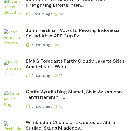
Firefighting Efforts Inten...
8 hours ago
24
John Herdman Vows to Revamp Indonesia
Squad After AFF Cup Ex...
8 hours ago
19
BMKG Forecasts Partly Cloudy Jakarta Skies
Amid El Nino Warn...
8 hours ago
18
Cerita Ayudia Bing Slamet, Sivia Azizah dan
Tantri Namirah T...
8 hours ago
19
Wimbledon Champions Ousted as Aldila
Sutjiadi Stuns Mladenov...