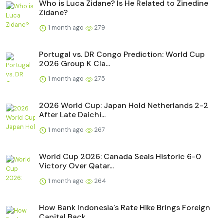
Who is Luca Zidane? Is He Related to Zinedine
Zidane?
1 month ago
279
Portugal vs. DR Congo Prediction: World Cup
2026 Group K Cla...
1 month ago
275
2026 World Cup: Japan Hold Netherlands 2-2
After Late Daichi...
1 month ago
267
World Cup 2026: Canada Seals Historic 6-0
Victory Over Qatar...
1 month ago
264
How Bank Indonesia's Rate Hike Brings Foreign
Capital Back