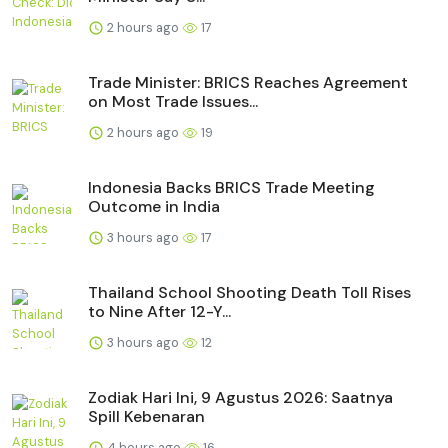
2 hours ago
17
Trade Minister: BRICS Reaches Agreement
on Most Trade Issues...
2 hours ago
19
Indonesia Backs BRICS Trade Meeting
Outcome in India
3 hours ago
17
Thailand School Shooting Death Toll Rises
to Nine After 12-Y...
3 hours ago
12
Zodiak Hari Ini, 9 Agustus 2026: Saatnya
Spill Kebenaran
4 hours ago
16