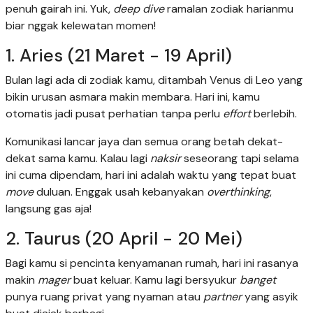
penuh gairah ini. Yuk,
deep dive
ramalan zodiak harianmu
biar nggak kelewatan momen!
1. Aries (21 Maret - 19 April)
Bulan lagi ada di zodiak kamu, ditambah Venus di Leo yang
bikin urusan asmara makin membara. Hari ini, kamu
otomatis jadi pusat perhatian tanpa perlu
effort
berlebih.
Komunikasi lancar jaya dan semua orang betah dekat-
dekat sama kamu. Kalau lagi
naksir
seseorang tapi selama
ini cuma dipendam, hari ini adalah waktu yang tepat buat
move
duluan. Enggak usah kebanyakan
overthinking
,
langsung gas aja!
2. Taurus (20 April - 20 Mei)
Bagi kamu si pencinta kenyamanan rumah, hari ini rasanya
makin
mager
buat keluar. Kamu lagi bersyukur
banget
punya ruang privat yang nyaman atau
partner
yang asyik