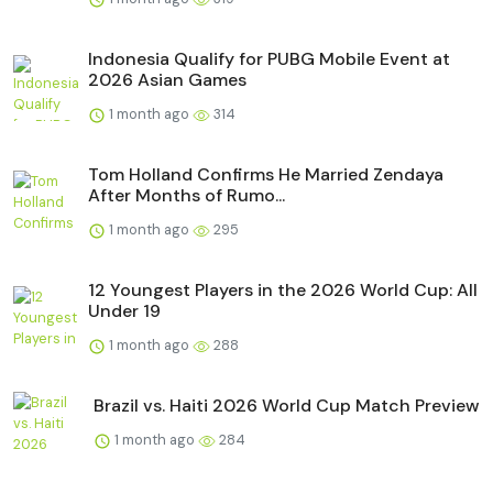
Indonesia Qualify for PUBG Mobile Event at
2026 Asian Games
1 month ago
314
Tom Holland Confirms He Married Zendaya
After Months of Rumo...
1 month ago
295
12 Youngest Players in the 2026 World Cup: All
Under 19
1 month ago
288
Brazil vs. Haiti 2026 World Cup Match Preview
1 month ago
284