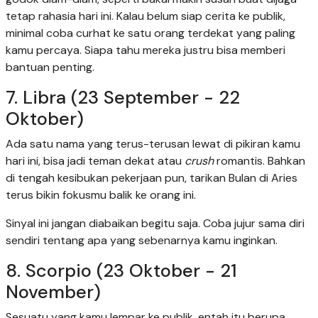
tetap rahasia hari ini. Kalau belum siap cerita ke publik,
minimal coba curhat ke satu orang terdekat yang paling
kamu percaya. Siapa tahu mereka justru bisa memberi
bantuan penting.
7. Libra (23 September - 22
Oktober)
Ada satu nama yang terus-terusan lewat di pikiran kamu
hari ini, bisa jadi teman dekat atau
crush
romantis. Bahkan
di tengah kesibukan pekerjaan pun, tarikan Bulan di Aries
terus bikin fokusmu balik ke orang ini.
Sinyal ini jangan diabaikan begitu saja. Coba jujur sama diri
sendiri tentang apa yang sebenarnya kamu inginkan.
8. Scorpio (23 Oktober - 21
November)
Sesuatu yang kamu lempar ke publik, entah itu berupa