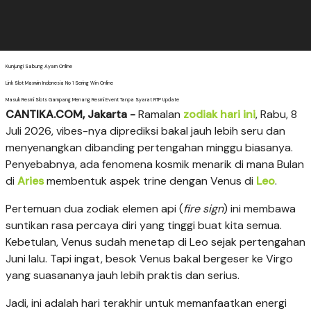
Kunjungi Sabung Ayam Online
Link Slot Maxwin Indonesia No 1 Sering Win Online
Masuk Resmi Slots Gampang Menang Resmi Event Tanpa Syarat RTP Update
CANTIKA.COM, Jakarta -
Ramalan
zodiak hari ini
, Rabu, 8
Juli 2026, vibes-nya diprediksi bakal jauh lebih seru dan
menyenangkan dibanding pertengahan minggu biasanya.
Penyebabnya, ada fenomena kosmik menarik di mana Bulan
di
Aries
membentuk aspek trine dengan Venus di
Leo
.
Pertemuan dua zodiak elemen api (
fire sign
) ini membawa
suntikan rasa percaya diri yang tinggi buat kita semua.
Kebetulan, Venus sudah menetap di Leo sejak pertengahan
Juni lalu. Tapi ingat, besok Venus bakal bergeser ke Virgo
yang suasananya jauh lebih praktis dan serius.
Jadi, ini adalah hari terakhir untuk memanfaatkan energi