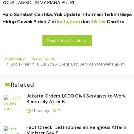
YOUR TANGO | SILVY RIANA PUTRI
Halo Sahabat Cantika, Yuk Update Informasi Terkini Gaya
Hidup Cewek Y dan Z di
Instagram
dan
TikTok
Cantika.
Read Entire Article
Homepage
Koran Tempo
Zodiak Hari Ini, 8 Juli 2026: Energi Lagi Seru dan Menyenangkan
Related
Jakarta Orders 1,000 Civil Servants to Work
Remotely After B...
1 hour ago
19
Fact Check: Did Indonesia's Religious Affairs
Minister Say S...