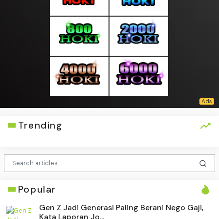
Trending
Popular
Gen Z Jadi Generasi Paling Berani Nego Gaji,
Kata Laporan Jo...