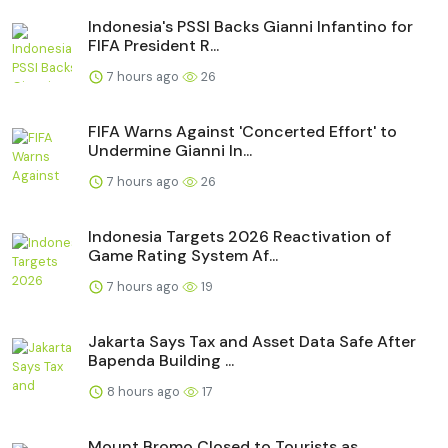
Indonesia's PSSI Backs Gianni Infantino for
FIFA President R...
7 hours ago
26
FIFA Warns Against 'Concerted Effort' to
Undermine Gianni In...
7 hours ago
26
Indonesia Targets 2026 Reactivation of
Game Rating System Af...
7 hours ago
19
Jakarta Says Tax and Asset Data Safe After
Bapenda Building ...
8 hours ago
17
Mount Bromo Closed to Tourists as