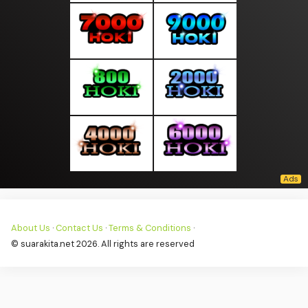
About Us
·
Contact Us
·
Terms & Conditions
·
© suarakita.net 2026. All rights are reserved